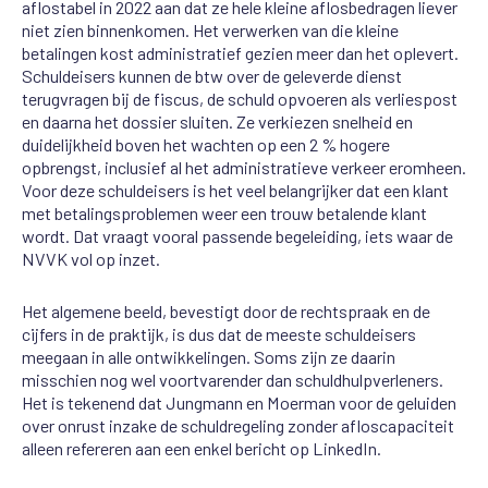
aflostabel in 2022 aan dat ze hele kleine aflosbedragen liever
niet zien binnenkomen. Het verwerken van die kleine
betalingen kost administratief gezien meer dan het oplevert.
Schuldeisers kunnen de btw over de geleverde dienst
terugvragen bij de fiscus, de schuld opvoeren als verliespost
en daarna het dossier sluiten. Ze verkiezen snelheid en
duidelijkheid boven het wachten op een 2 % hogere
opbrengst, inclusief al het administratieve verkeer eromheen.
Voor deze schuldeisers is het veel belangrijker dat een klant
met betalingsproblemen weer een trouw betalende klant
wordt. Dat vraagt vooral passende begeleiding, iets waar de
NVVK vol op inzet.
Het algemene beeld, bevestigt door de rechtspraak en de
cijfers in de praktijk, is dus dat de meeste schuldeisers
meegaan in alle ontwikkelingen. Soms zijn ze daarin
misschien nog wel voortvarender dan schuldhulpverleners.
Het is tekenend dat Jungmann en Moerman voor de geluiden
over onrust inzake de schuldregeling zonder afloscapaciteit
alleen refereren aan een enkel bericht op LinkedIn.