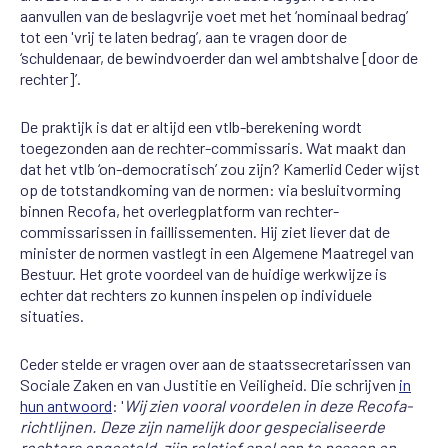
aanvullen van de beslagvrije voet met het ‘nominaal bedrag’
tot een 'vrij te laten bedrag’, aan te vragen door de
‘schuldenaar, de bewindvoerder dan wel ambtshalve [door de
rechter]’.
De praktijk is dat er altijd een vtlb-berekening wordt
toegezonden aan de rechter-commissaris. Wat maakt dan
dat het vtlb ‘on-democratisch’ zou zijn? Kamerlid Ceder wijst
op de totstandkoming van de normen: via besluitvorming
binnen Recofa, het overlegplatform van rechter-
commissarissen in faillissementen. Hij ziet liever dat de
minister de normen vastlegt in een Algemene Maatregel van
Bestuur. Het grote voordeel van de huidige werkwijze is
echter dat rechters zo kunnen inspelen op individuele
situaties.
Ceder stelde er vragen over aan de staatssecretarissen van
Sociale Zaken en van Justitie en Veiligheid. Die schrijven
in
hun antwoord
: '
Wij zien vooral voordelen in deze Recofa-
richtlijnen. Deze zijn namelijk door gespecialiseerde
rechters opgesteld, zijn relatief snel aan te passen en