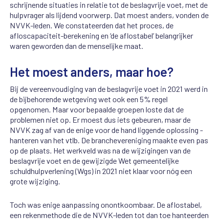
schrijnende situaties in relatie tot de beslagvrije voet, met de
hulpvrager als lijdend voorwerp. Dat moest anders, vonden de
NVVK-leden. We constateerden dat het proces, de
afloscapaciteit-berekening en ‘de aflostabel’ belangrijker
waren geworden dan de menselijke maat.
Het moest anders, maar hoe?
Bij de vereenvoudiging van de beslagvrije voet in 2021 werd in
de bijbehorende wetgeving wet ook een 5% regel
opgenomen. Maar voor bepaalde groepen loste dat de
problemen niet op. Er moest dus iets gebeuren, maar de
NVVK zag af van de enige voor de hand liggende oplossing -
hanteren van het vtlb. De branchevereniging maakte even pas
op de plaats. Het werkveld was na de wijzigingen van de
beslagvrije voet en de gewijzigde Wet gemeentelijke
schuldhulpverlening (Wgs) in 2021 niet klaar voor nóg een
grote wijziging.
Toch was enige aanpassing onontkoombaar. De aflostabel,
een rekenmethode die de NVVK-leden tot dan toe hanteerden