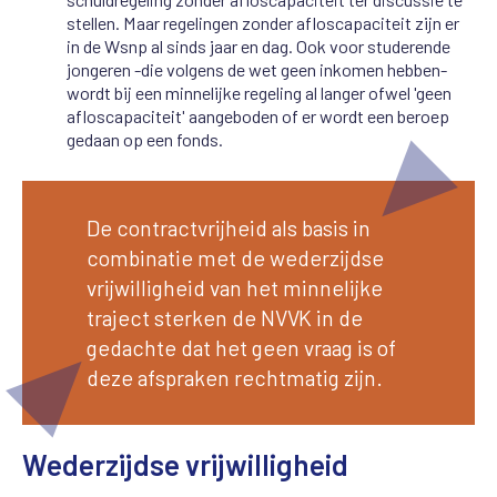
stellen. Maar regelingen zonder afloscapaciteit zijn er
in de Wsnp al sinds jaar en dag. Ook voor studerende
jongeren -die volgens de wet geen inkomen hebben-
wordt bij een minnelijke regeling al langer ofwel 'geen
afloscapaciteit' aangeboden of er wordt een beroep
gedaan op een fonds.
De contractvrijheid als basis in
combinatie met de wederzijdse
vrijwilligheid van het minnelijke
traject sterken de NVVK in de
gedachte dat het geen vraag is of
deze afspraken rechtmatig zijn.
Wederzijdse vrijwilligheid