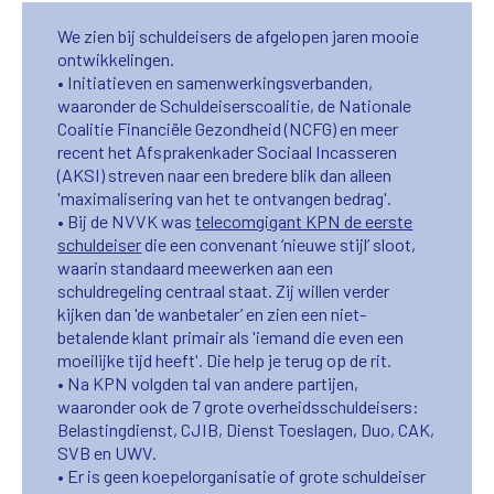
We zien bij schuldeisers de afgelopen jaren mooie
ontwikkelingen.
• Initiatieven en samenwerkingsverbanden,
waaronder de Schuldeiserscoalitie, de Nationale
Coalitie Financiële Gezondheid (NCFG) en meer
recent het Afsprakenkader Sociaal Incasseren
(AKSI) streven naar een bredere blik dan alleen
'maximalisering van het te ontvangen bedrag'.
• Bij de NVVK was
telecomgigant KPN de eerste
schuldeiser
die een convenant ‘nieuwe stijl’ sloot,
waarin standaard meewerken aan een
schuldregeling centraal staat. Zij willen verder
kijken dan 'de wanbetaler’ en zien een niet-
betalende klant primair als 'iemand die even een
moeilijke tijd heeft'. Die help je terug op de rit.
• Na KPN volgden tal van andere partijen,
waaronder ook de 7 grote overheidsschuldeisers:
Belastingdienst, CJIB, Dienst Toeslagen, Duo, CAK,
SVB en UWV.
• Er is geen koepelorganisatie of grote schuldeiser