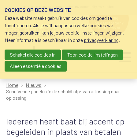
Overslaan en naar de inhoud gaan
Meta navigation
mijn nvvk
open community
community nvvk-leden
COOKIES OP DEZE WEBSITE
Deze website maakt gebruik van cookies om goed te
hulp nodig
bij geldzorgen?
functioneren. Als je wilt aanpassen welke cookies we
0800-8115.nl
schuldhulp • sociaal krediet •
mogen gebruiken, kan je jouw cookie-instellingen wijzigen.
budgetbeheer • beschermingsbewind
Meer informatie is beschikbaar in onze
privacyverklaring
.
Schakel alle cookies in
Toon cookie-instellingen
Main navigation
Ju
me
Alleen essentiële cookies
Home
Nieuws
Schuivende panelen in de schuldhulp: van aflossing naar
oplossing
Iedereen heeft baat bij accent op
begeleiden in plaats van betalen