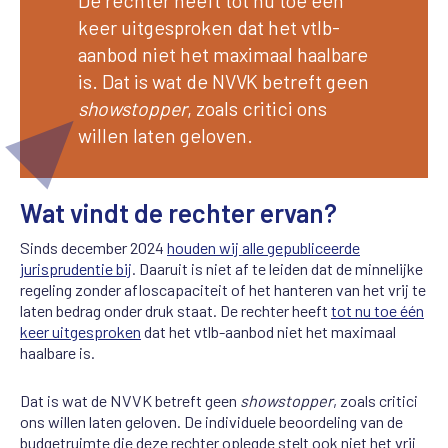
De rechter heeft tot nu toe één
keer uitgesproken dat het vtlb-
aanbod niet het maximaal haalbare
is. Dat is wat de NVVK betreft geen
showstopper
, zoals critici ons
willen laten geloven.
Wat vindt de rechter ervan?
Sinds december 2024
houden wij alle gepubliceerde
jurisprudentie bij
. Daaruit is niet af te leiden dat de minnelijke
regeling zonder afloscapaciteit of het hanteren van het vrij te
laten bedrag onder druk staat. De rechter heeft
tot nu toe één
keer uitgesproken
dat het vtlb-aanbod niet het maximaal
haalbare is.
Dat is wat de NVVK betreft geen
showstopper
, zoals critici
ons willen laten geloven. De individuele beoordeling van de
budgetruimte die deze rechter oplegde stelt ook niet het vrij