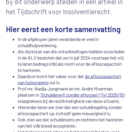
bij dit onderwerp stelden in een artikel in
het Tijdschrift voor Insolventierecht.
Hier eerst een korte samenvatting
In de afgelopen jaren veranderde er veel in
schuldhulpverlening.
Als sluitstuk van die ontwikkelingen hebben onze leden
in de ALV besloten dat we in juli 2024 voortaan het vrij
te laten bedrag (vtlb) als norm voor de afloscapaciteit
te hanteren.
Daardoor komt het vaker voor dat
de afloscapaciteit
van hulpvragers
nul is.
Prof.mr. Nadja Jungmann en mr. André Moerman
plaatsen in
'Schuldenvrij zonder aflossen' (TvI 2025/15)
vraagtekens bij de rechtmatigheid van deze situatie.
Hieronder laten we zien dat een schuldregeling zonder
afloscapaciteit op zichzelf geen nieuwigheid is.
Ook zien we dat schuldeisers en rechters het hanteren
van het vtlb breed accepteren.
Het betoog roept ertoe op het beginsel 'boeten voor