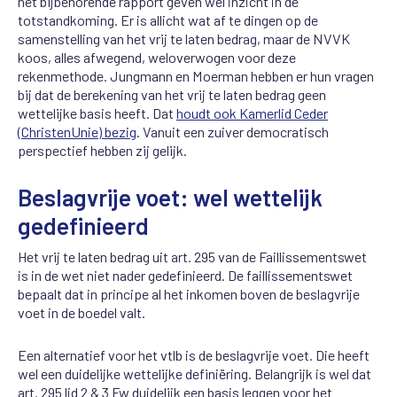
het bijbehorende rapport geven wel inzicht in de
totstandkoming. Er is allicht wat af te dingen op de
samenstelling van het vrij te laten bedrag, maar de NVVK
koos, alles afwegend, weloverwogen voor deze
rekenmethode. Jungmann en Moerman hebben er hun vragen
bij dat de berekening van het vrij te laten bedrag geen
wettelijke basis heeft. Dat
houdt ook Kamerlid Ceder
(ChristenUnie) bezig
. Vanuit een zuiver democratisch
perspectief hebben zij gelijk.
Beslagvrije voet: wel wettelijk
gedefinieerd
Het vrij te laten bedrag uit art. 295 van de Faillissementswet
is in de wet niet nader gedefinieerd. De faillissementswet
bepaalt dat in principe al het inkomen boven de beslagvrije
voet in de boedel valt.
Een alternatief voor het vtlb is de beslagvrije voet. Die heeft
wel een duidelijke wettelijke definiëring. Belangrijk is wel dat
art. 295 lid 2 & 3 Fw duidelijk een basis leggen voor het