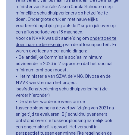
minister van Sociale Zaken Carola Schouten riep
minnelijke schuldhulpverleners op hetzelfde te
doen. Onder grote druk en met nauwelijks
voorbereidingstijd ging ook de Msnp in juli over op
een aflosperiode van 18 maanden.
Voor de NVVK was dit aanleiding om
onderzoek te
doen naar de berekening
van de afloscapaciteit. Er
waren overigens meer aanleidingen:
•
De landelijke Commissie sociaal minimum
adviseerde in 2023 in 2 rapporten dat het sociaal
minimum omhoog moest.
•
Het ministerie van SZW, de VNG, Divosa en de
NVVK werkten aan het project
'basisdienstverlening schuldhulpverlening' (zie
verder hieronder).
•
De sterker wordende wens om de
tussenoplossing na de wetswijziging van 2021 na
enige tijd te evalueren. Bij schuldhulpverleners
ontstond over die tussenoplossing namelijk ook
een ongemakkelijk gevoel. Het verschil in
perspectief tussen een minnelijke regeling en de