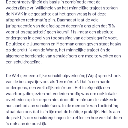
De contractvrijheid als basis in combinatie met de
wederzijdse vrijwilligheid van het minnelijke traject sterken
de NVVK in de gedachte dat het geen vraag is of deze
afspraken rechtmatig zijn. Daarnaast laat de vele
jurisprudentie van de afgelopen decennia ons zien dat '5%
voor afloscapaciteit' geen keurslijf is, maar een absolute
ondergrens in geval van toepassing van de beslagvrije voet.
De uitleg die Jungmann en Moerman eraan geven staat haaks
op de praktijk van de Wsnp, het minnelijke traject én de
algemene bereidheid van schuldeisers om mee te werken aan
een schuldregeling.
De Wet gemeentelijke schuldhulpverlening (Wgs) spreekt ook
van de beslagvrije voet als ‘ten minste’. Dat is een harde
ondergrens, een wettelijk minimum. Het is eigenlijk een
waarborg, die gezien het verleden nodig was om ook lokale
overheden op te roepen niet door dit minimum te zakken in
hun aanbod aan schuldeisers. In de memorie van toelichting
staat dan ook ‘dat is in lijn met de huidige praktijk’. Het is aan
de praktijk om schuldregelingen te treffen en hoe we dat doen
is ook aan de praktijk.