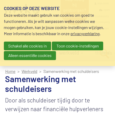
Overslaan en naar de inhoud gaan
Meta navigatio
mijn nvvk
bij
COOKIES OP DEZE WEBSITE
geldzorgen?
open
Deze website maakt gebruik van cookies om goed te
0800-8115.nl
community
schuldhulp • sociaal
functioneren. Als je wilt aanpassen welke cookies we
krediet • budgetbeheer •
community
mogen gebruiken, kan je jouw cookie-instellingen wijzigen.
beschermingsbewind
nvvk-leden
Meer informatie is beschikbaar in onze
privacyverklaring
.
Schakel alle cookies in
Toon cookie-instellingen
Main navigation
nieuws
agenda
werkveld
thema's
Zoek
Alleen essentiële cookies
Home
Werkveld
Samenwerking met schuldeisers
Samenwerking met
schuldeisers
Door als schuldeiser tijdig door te
verwijzen naar financiële hulpverleners