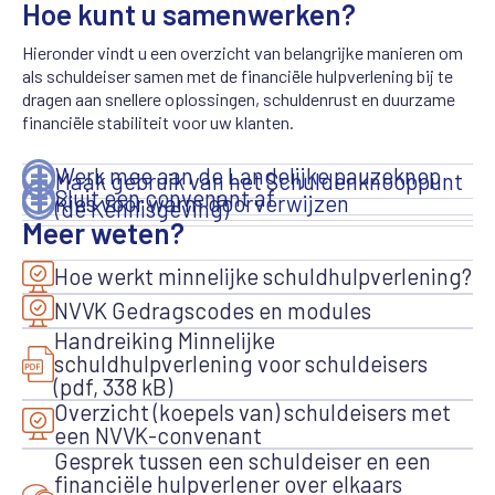
Hoe kunt u samenwerken?
Hieronder vindt u een overzicht van belangrijke manieren om
als schuldeiser samen met de financiële hulpverlening bij te
dragen aan snellere oplossingen, schuldenrust en duurzame
financiële stabiliteit voor uw klanten.
Werk mee aan de Landelijke pauzeknop
Maak gebruik van het Schuldenknooppunt
Sluit een convenant af
Kies voor warm doorverwijzen
(de Kennisgeving)
Meer weten?
Hoe werkt minnelijke schuldhulpverlening?
NVVK Gedragscodes en modules
Handreiking Minnelijke
schuldhulpverlening voor schuldeisers
(pdf, 338 kB)
Overzicht (koepels van) schuldeisers met
een NVVK-convenant
Gesprek tussen een schuldeiser en een
financiële hulpverlener over elkaars