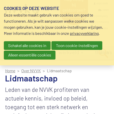
Overslaan en naar de inhoud gaan
Meta navigatio
mijn nvvk
bij
COOKIES OP DEZE WEBSITE
geldzorgen?
open
Deze website maakt gebruik van cookies om goed te
0800-8115.nl
community
schuldhulp • sociaal
functioneren. Als je wilt aanpassen welke cookies we
krediet • budgetbeheer •
community
mogen gebruiken, kan je jouw cookie-instellingen wijzigen.
beschermingsbewind
nvvk-leden
Meer informatie is beschikbaar in onze
privacyverklaring
.
Schakel alle cookies in
Toon cookie-instellingen
Main navigation
nieuws
agenda
werkveld
thema's
Zoek
Alleen essentiële cookies
Home
Over NVVK
Lidmaatschap
Lidmaatschap
Leden van de NVVK profiteren van
actuele kennis, invloed op beleid,
toegang tot een sterk netwerk en