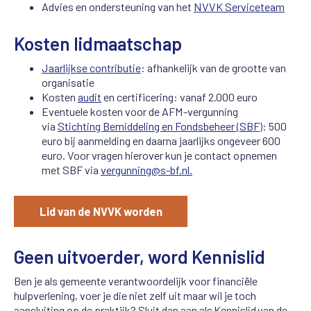
Advies en ondersteuning van het
NVVK Serviceteam
Kosten lidmaatschap
Jaarlijkse contributie
: afhankelijk van de grootte van
organisatie
Kosten
audit
en certificering: vanaf 2.000 euro
Eventuele kosten voor de AFM-vergunning
via
Stichting Bemiddeling en Fondsbeheer (SBF)
: 500
euro bij aanmelding en daarna jaarlijks ongeveer 600
euro. Voor vragen hierover kun je contact opnemen
met SBF via
vergunning@s-bf.nl.
Lid van de NVVK worden
Geen uitvoerder, word Kennislid
Ben je als gemeente verantwoordelijk voor financiële
hulpverlening, voer je die niet zelf uit maar wil je toch
aansluiting op de praktijk? Sluit dan aan als Kennislid van de