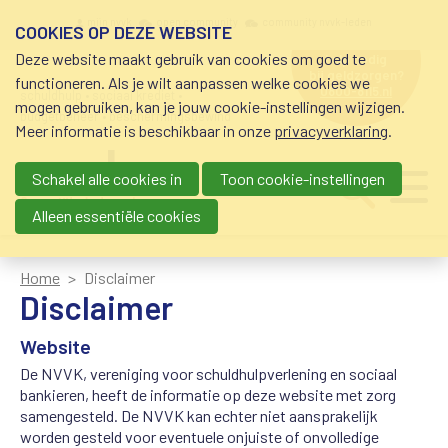
Overslaan en naar de inhoud gaan
Meta navigation
mijn nvvk
open community
community nvvk-leden
COOKIES OP DEZE WEBSITE
Deze website maakt gebruik van cookies om goed te
hulp nodig
bij geldzorgen?
functioneren. Als je wilt aanpassen welke cookies we
0800-8115.nl
schuldhulp • sociaal krediet •
mogen gebruiken, kan je jouw cookie-instellingen wijzigen.
budgetbeheer • beschermingsbewind
Meer informatie is beschikbaar in onze
privacyverklaring
.
Schakel alle cookies in
Toon cookie-instellingen
Main navigation
Ju
me
Alleen essentiële cookies
Home
Disclaimer
Disclaimer
Website
De NVVK, vereniging voor schuldhulpverlening en sociaal
bankieren, heeft de informatie op deze website met zorg
samengesteld. De NVVK kan echter niet aansprakelijk
worden gesteld voor eventuele onjuiste of onvolledige