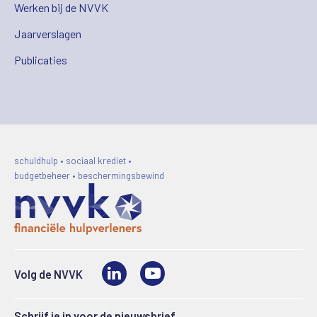
Werken bij de NVVK
Jaarverslagen
Publicaties
schuldhulp • sociaal krediet •
budgetbeheer • beschermingsbewind
LinkedIn
Video
Volg de NVVK
Schrijf je in voor de nieuwsbrief