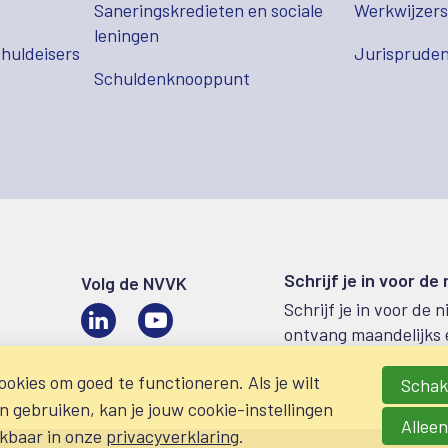
Saneringskredieten en sociale
Werkwijzer
leningen
huldeisers
Jurispruden
Schuldenknooppunt
Schrijf je in voor de
Volg de NVVK
Schrijf je in voor de 
LinkedIn
Video
ontvang maandelijks 
okies om goed te functioneren. Als je wilt
Schake
gebruiken, kan je jouw cookie-instellingen
Alleen
ikbaar in onze
privacyverklaring
.