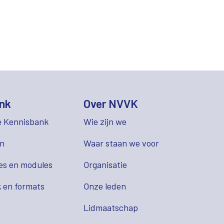
nk
Over NVVK
e Kennisbank
Wie zijn we
en
Waar staan we voor
es en modules
Organisatie
 en formats
Onze leden
Lidmaatschap