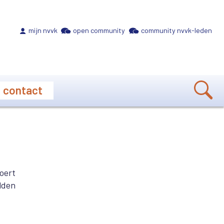
Meta navigation
mijn nvvk
open community
community nvvk-leden
contact
oert
elden