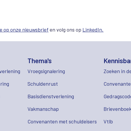
e op onze nieuwsbrief
en volg ons op
LinkedIn.
Thema's
Kennisba
verlening
Vroegsignalering
Zoeken in d
ring
Schuldenrust
Convenant
g
Basisdienstverlening
Gedragscod
Vakmanschap
Brievenboek
Convenanten met schuldeisers
Vtlb