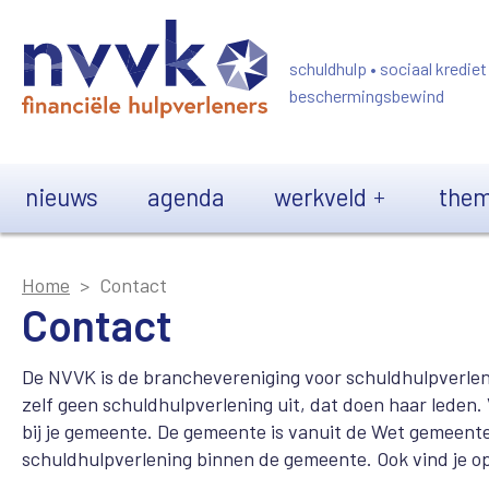
Overslaan en naar de inhoud gaan
schuldhulp • sociaal krediet
beschermingsbewind
Main navigation
nieuws
agenda
werkveld
them
Home
Contact
Contact
De NVVK is de branchevereniging voor schuldhulpverle
zelf geen schuldhulpverlening uit, dat doen haar leden.
bij je gemeente. De gemeente is vanuit de Wet gemeente
schuldhulpverlening binnen de gemeente. Ook vind je o