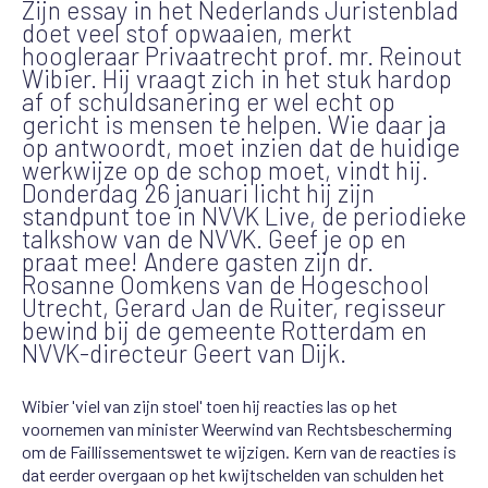
Zijn essay in het Nederlands Juristenblad
doet veel stof opwaaien, merkt
hoogleraar Privaatrecht prof. mr. Reinout
Wibier. Hij vraagt zich in het stuk hardop
af of schuldsanering er wel echt op
gericht is mensen te helpen. Wie daar ja
op antwoordt, moet inzien dat de huidige
werkwijze op de schop moet, vindt hij.
Donderdag 26 januari licht hij zijn
standpunt toe in NVVK Live, de periodieke
talkshow van de NVVK. Geef je op en
praat mee! Andere gasten zijn dr.
Rosanne Oomkens van de Hogeschool
Utrecht, Gerard Jan de Ruiter, regisseur
bewind bij de gemeente Rotterdam en
NVVK-directeur Geert van Dijk.
Wibier 'viel van zijn stoel' toen hij reacties las op het
voornemen van minister Weerwind van Rechtsbescherming
om de Faillissementswet te wijzigen. Kern van de reacties is
dat eerder overgaan op het kwijtschelden van schulden het