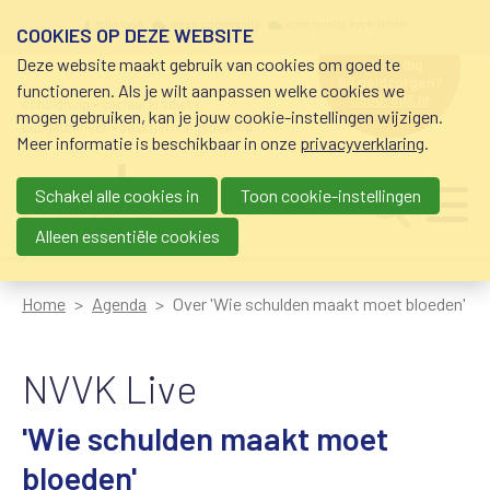
Overslaan en naar de inhoud gaan
Meta navigation
mijn nvvk
open community
community nvvk-leden
COOKIES OP DEZE WEBSITE
Deze website maakt gebruik van cookies om goed te
hulp nodig
bij geldzorgen?
functioneren. Als je wilt aanpassen welke cookies we
0800-8115.nl
schuldhulp • sociaal krediet •
mogen gebruiken, kan je jouw cookie-instellingen wijzigen.
budgetbeheer • beschermingsbewind
Meer informatie is beschikbaar in onze
privacyverklaring
.
Schakel alle cookies in
Toon cookie-instellingen
Main navigation
Ju
me
Alleen essentiële cookies
Home
Agenda
Over 'Wie schulden maakt moet bloeden'
NVVK Live
'Wie schulden maakt moet
bloeden'