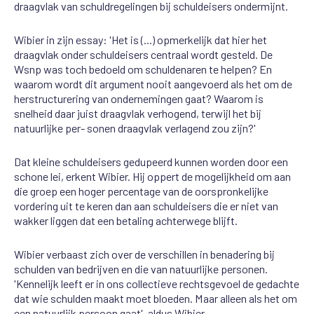
draagvlak van schuldregelingen bij schuldeisers ondermijnt.
Wibier in zijn essay: 'Het is (...) opmerkelijk dat hier het
draagvlak onder schuldeisers centraal wordt gesteld. De
Wsnp was toch bedoeld om schuldenaren te helpen? En
waarom wordt dit argument nooit aangevoerd als het om de
herstructurering van ondernemingen gaat? Waarom is
snelheid daar juist draagvlak verhogend, terwijl het bij
natuurlijke per- sonen draagvlak verlagend zou zijn?'
Dat kleine schuldeisers gedupeerd kunnen worden door een
schone lei, erkent Wibier. Hij oppert de mogelijkheid om aan
die groep een hoger percentage van de oorspronkelijke
vordering uit te keren dan aan schuldeisers die er niet van
wakker liggen dat een betaling achterwege blijft.
Wibier verbaast zich over de verschillen in benadering bij
schulden van bedrijven en die van natuurlijke personen.
'Kennelijk leeft er in ons collectieve rechtsgevoel de gedachte
dat wie schulden maakt moet bloeden. Maar alleen als het om
een natuurlijk persoon gaat', aldus Wibier.