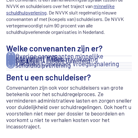
NVVK en schuldeisers over het traject van
minnelijke
schuldhulpverlening
. De NVVK sluit regelmatig nieuwe
convenanten af met (koepels van) schuldeisers. De NVVK
vertegenwoordigt ruim 90 procent van alle
schuldhulpverlenende organisaties in Nederland.
Welke convenanten zijn er?
Overige convenanten minnelijke
Convenant NVB
Convenant Aedes
Convenant Basisbankrekening
Convenant Lokale Overheid
Schakel!
VISH
Landelijk Convenant Vroegsignalering
schuldhulpverlening
Bent u een schuldeiser?
Convenanten zijn ook voor schuldeisers van grote
betekenis voor het schuldregelproces. Ze
verminderen administratieve lasten en zorgen sneller
voor duidelijkheid over schuldregelingen. Ook hoeft u
voorstellen niet meer per dossier te beoordelen en
voorkomt u niet te verhalen kosten voor het
incassotraject.