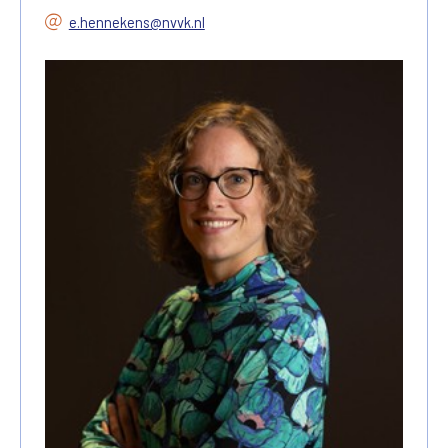
e.hennekens@nvvk.nl