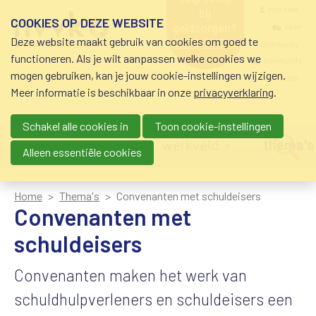
Overslaan en naar de inhoud gaan
Meta navigatio
mijn nvvk
bij
COOKIES OP DEZE WEBSITE
geldzorgen?
open
Deze website maakt gebruik van cookies om goed te
0800-8115.nl
community
schuldhulp • sociaal
functioneren. Als je wilt aanpassen welke cookies we
krediet • budgetbeheer •
community
mogen gebruiken, kan je jouw cookie-instellingen wijzigen.
beschermingsbewind
nvvk-leden
Meer informatie is beschikbaar in onze
privacyverklaring
.
Schakel alle cookies in
Toon cookie-instellingen
Main navigation
nieuws
agenda
werkveld
thema's
Zoek
Alleen essentiële cookies
Home
Thema's
Convenanten met schuldeisers
Convenanten met
schuldeisers
Convenanten maken het werk van
schuldhulpverleners en schuldeisers een