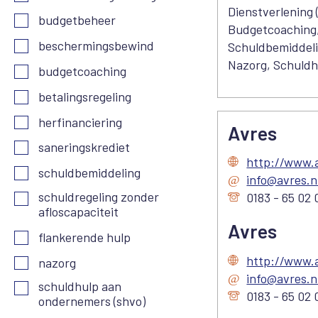
Dienstverlening 
budgetbeheer
Budgetcoaching, 
beschermingsbewind
Schuldbemiddelin
Nazorg, Schuldh
budgetcoaching
betalingsregeling
herfinanciering
Avres
saneringskrediet
http://www.a
schuldbemiddeling
info@avres.n
schuldregeling zonder
0183 - 65 02 
afloscapaciteit
Avres
flankerende hulp
http://www.a
nazorg
info@avres.n
schuldhulp aan
0183 - 65 02 
ondernemers (shvo)