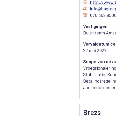
http://www.
info@bagroep
070 302 950
Vestigingen
Buurtteam Amst
Vervaldatum cer
22 mei 2027
Scope van de au
Vroegsignalering
Stabilisatie, Sc
Betalingsregeli
aan ondernemer
Brezs