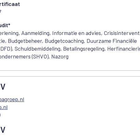
tificaat
7
dit*
erlening, Aanmelding, Informatie en advies, Crisisintervent
satie, Budgetbeheer, Budgetcoaching, Duurzame Financiële
(DFD), Schuldbemiddeling, Betalingsregeling, Herfinancieri
ondernemers (SHVO), Nazorg
BV
bagroep.nl
.nl
0
BV