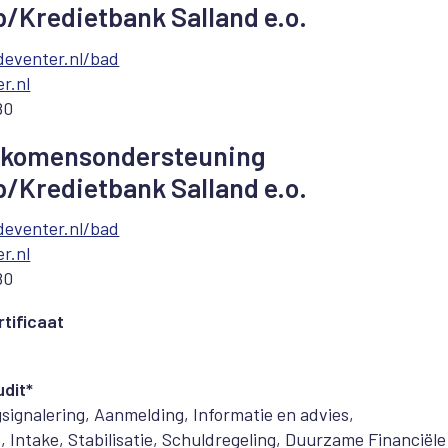
/Kredietbank Salland e.o.
deventer.nl/bad
r.nl
80
Inkomensondersteuning
/Kredietbank Salland e.o.
deventer.nl/bad
r.nl
80
tificaat
dit*
signalering, Aanmelding, Informatie en advies,
e, Intake, Stabilisatie, Schuldregeling, Duurzame Financiële