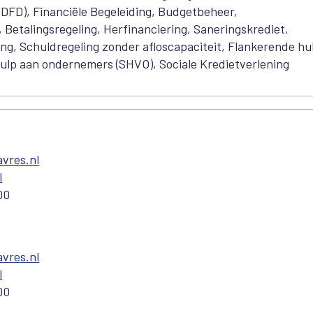
(DFD), Financiële Begeleiding, Budgetbeheer,
Betalingsregeling, Herfinanciering, Saneringskrediet,
g, Schuldregeling zonder afloscapaciteit, Flankerende hu
ulp aan ondernemers (SHVO), Sociale Kredietverlening
vres.nl
l
00
vres.nl
l
00