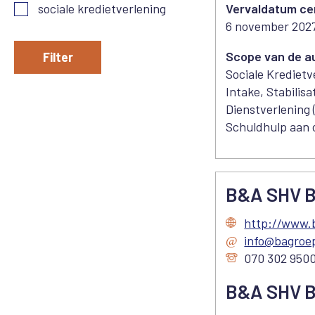
Vervaldatum cer
sociale kredietverlening
6 november 202
Scope van de au
Filter
Sociale Kredietv
Intake, Stabili
Dienstverlening 
Schuldhulp aan 
B&A SHV 
http://www.
info@bagroep
070 302 950
B&A SHV 