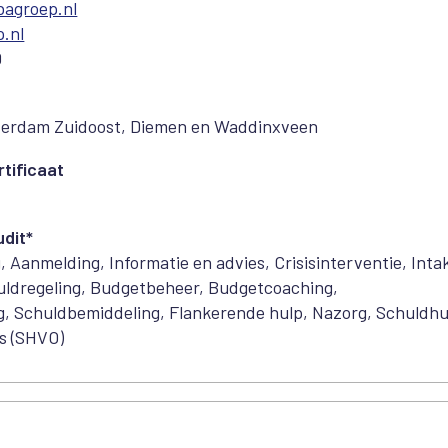
bagroep.nl
.nl
0
erdam Zuidoost, Diemen en Waddinxveen
tificaat
dit*
, Aanmelding, Informatie en advies, Crisisinterventie, Inta
huldregeling, Budgetbeheer, Budgetcoaching,
ng, Schuldbemiddeling, Flankerende hulp, Nazorg, Schuldhu
s (SHVO)