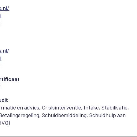
.nl/
l
5
.nl/
l
5
tificaat
6
udit
matie en advies, Crisisinterventie, Intake, Stabilisatie,
Betalingsregeling, Schuldbemiddeling, Schuldhulp aan
HVO)