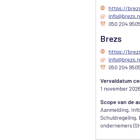
https://brezs
info@brezs.n
050 204 950
Brezs
https://brezs
info@brezs.n
050 204 950
Vervaldatum cer
1 november 202
Scope van de a
Aanmelding, Infor
Schuldregeling, 
ondernemers (S