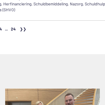
g, Herfinanciering, Schuldbemiddeling, Nazorg, Schuldhul
s (SHVO)
4
...
24