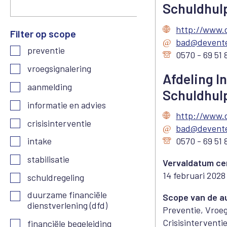
Schuldhulp
http://www.
Filter op scope
bad@devente
preventie
0570 - 69 51 
vroegsignalering
Afdeling 
aanmelding
Schuldhulp
informatie en advies
http://www.
crisisinterventie
bad@devente
0570 - 69 51 
intake
stabilisatie
Vervaldatum cer
14 februari 2028
schuldregeling
duurzame financiële
Scope van de au
dienstverlening (dfd)
Preventie, Vroeg
Crisisinterventi
financiële begeleiding