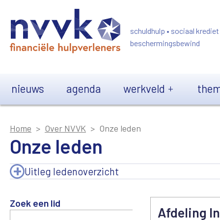
Overslaan en naar de inhoud gaan
schuldhulp • sociaal krediet
beschermingsbewind
Main navigation
nieuws
agenda
werkveld
them
Home
Over NVVK
Onze leden
Onze leden
Uitleg ledenoverzicht
Zoek een lid
Afdeling 