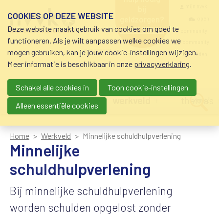
Overslaan en naar de inhoud gaan
Meta navigatio
mijn nvvk
bij
COOKIES OP DEZE WEBSITE
geldzorgen?
open
Deze website maakt gebruik van cookies om goed te
0800-8115.nl
community
schuldhulp • sociaal
functioneren. Als je wilt aanpassen welke cookies we
krediet • budgetbeheer •
community
mogen gebruiken, kan je jouw cookie-instellingen wijzigen.
beschermingsbewind
nvvk-leden
Meer informatie is beschikbaar in onze
privacyverklaring
.
Schakel alle cookies in
Toon cookie-instellingen
Main navigation
nieuws
agenda
werkveld
thema's
Zoek
Alleen essentiële cookies
Home
Werkveld
Minnelijke schuldhulpverlening
Minnelijke
schuldhulpverlening
Bij minnelijke schuldhulpverlening
worden schulden opgelost zonder