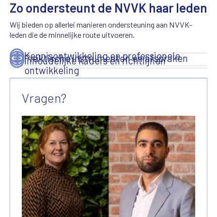
Zo ondersteunt de NVVK haar leden
Wij bieden op allerlei manieren ondersteuning aan NVVK-
leden die de minnelijke route uitvoeren.
Kennisontwikkeling en professionele
Praktische instrumenten en afspraken
Inhoudelijke kaders en richtlijnen
ontwikkeling
Vragen?