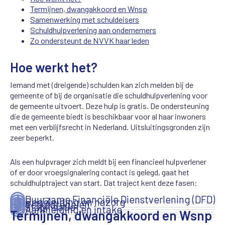
Termijnen, dwangakkoord en Wnsp
Samenwerking met schuldeisers
Schuldhulpverlening aan ondernemers
Zo ondersteunt de NVVK haar leden
Hoe werkt het?
Iemand met (dreigende) schulden kan zich melden bij de
gemeente of bij de organisatie die schuldhulpverlening voor
de gemeente uitvoert. Deze hulp is gratis. De ondersteuning
die de gemeente biedt is beschikbaar voor al haar inwoners
met een verblijfsrecht in Nederland. Uitsluitingsgronden zijn
zeer beperkt.
Als een hulpvrager zich meldt bij een financieel hulpverlener
of er door vroegsignalering contact is gelegd, gaat het
schuldhulptraject van start. Dat traject kent deze fasen:
Duurzame Financiële Dienstverlening (DFD)
Begeleiding en nazorg
Schuldregelen
Stabilisatie
Aanmelding en intake
Termijnen, dwangakkoord en Wsnp