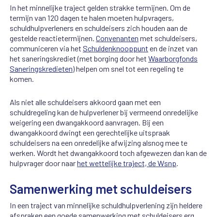
In het minnelijke traject gelden strakke termijnen. Om de
termijn van 120 dagen te halen moeten hulpvragers,
schuldhulpverleners en schuldeisers zich houden aan de
gestelde reactietermijnen.
Convenanten
met schuldeisers,
communiceren via het
Schuldenknooppunt
en de inzet van
het saneringskrediet (met borging door het
Waarborgfonds
Saneringskredieten
) helpen om snel tot een regeling te
komen.
Als niet alle schuldeisers akkoord gaan met een
schuldregeling kan de hulpverlener bij vermeend onredelijke
weigering een dwangakkoord aanvragen. Bij een
dwangakkoord dwingt een gerechtelijke uitspraak
schuldeisers na een onredelijke afwijzing alsnog mee te
werken. Wordt het dwangakkoord toch afgewezen dan kan de
hulpvrager door naar
het wettelijke traject, de Wsnp
.
Samenwerking met schuldeisers
In een traject van minnelijke schuldhulpverlening zijn heldere
afspraken een goede samenwerking met schuldeisers erg