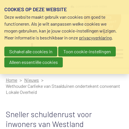
Overslaan en naar de inhoud gaan
Meta navigation
mijn nvvk
open community
community nvvk-leden
COOKIES OP DEZE WEBSITE
Deze website maakt gebruik van cookies om goed te
hulp nodig
bij geldzorgen?
functioneren. Als je wilt aanpassen welke cookies we
0800-8115.nl
schuldhulp • sociaal krediet •
mogen gebruiken, kan je jouw cookie-instellingen wijzigen.
budgetbeheer • beschermingsbewind
Meer informatie is beschikbaar in onze
privacyverklaring
.
Schakel alle cookies in
Toon cookie-instellingen
Main navigation
Ju
me
Alleen essentiële cookies
Home
Nieuws
Wethouder Carlieke van Staalduinen ondertekent convenant
Lokale Overheid
Sneller schuldenrust voor
inwoners van Westland