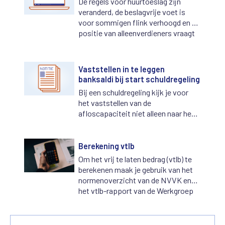
De regels voor huurtoeslag zijn
veranderd, de beslagvrije voet is
voor sommigen flink verhoogd en de
positie van alleenverdieners vraagt
je aandacht. Het komt allemaal langs
in het nieuwe webcollege van de
NVVK en bureau Wsnp.
Vaststellen in te leggen
banksaldi bij start schuldregeling
Bij een schuldregeling kijk je voor
het vaststellen van de
afloscapaciteit niet alleen naar het
inkomen, maar ook naar eventueel
beschikbare banksaldi. Hoeveel
daarvan kan je meetellen bij de
Berekening vtlb
afloscapaciteit? Om ervoor te
Om het vrij te laten bedrag (vtlb) te
zorgen dat hulpvragers (ongeacht
berekenen maak je gebruik van het
hun woonplaats) hierin gelijk
normenoverzicht van de NVVK en
behandeld worden, heeft de NVVK in
het vtlb-rapport van de Werkgroep
een notitie beschreven hoe de
Rekenmethode vtlb van Recofa. Op
vaststelling plaats moet vinden.
deze pagina vind je de laatste
versies van de normenoverzichten.