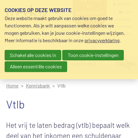
Overslaan en naar de inhoud gaan
Meta navigatio
mijn nvvk
bij
COOKIES OP DEZE WEBSITE
geldzorgen?
open
Deze website maakt gebruik van cookies om goed te
0800-8115.nl
community
schuldhulp • sociaal
functioneren. Als je wilt aanpassen welke cookies we
krediet • budgetbeheer •
community
mogen gebruiken, kan je jouw cookie-instellingen wijzigen.
beschermingsbewind
nvvk-leden
Meer informatie is beschikbaar in onze
privacyverklaring
.
Schakel alle cookies in
Toon cookie-instellingen
Main navigation
nieuws
agenda
werkveld
thema's
Zoek
Alleen essentiële cookies
Home
Kennisbank
Vtlb
Vtlb
Het vrij te laten bedrag (vtlb) bepaalt welk
deel van het inkomen een schuldenaar