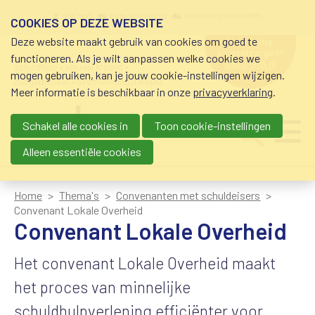
Overslaan en naar de inhoud gaan
Meta navigation
mijn nvvk
open community
community nvvk-leden
COOKIES OP DEZE WEBSITE
Deze website maakt gebruik van cookies om goed te
hulp nodig
bij geldzorgen?
functioneren. Als je wilt aanpassen welke cookies we
0800-8115.nl
schuldhulp • sociaal krediet •
mogen gebruiken, kan je jouw cookie-instellingen wijzigen.
budgetbeheer • beschermingsbewind
Meer informatie is beschikbaar in onze
privacyverklaring
.
Schakel alle cookies in
Toon cookie-instellingen
Main navigation
Ju
me
Alleen essentiële cookies
Home
Thema's
Convenanten met schuldeisers
Convenant Lokale Overheid
Convenant Lokale Overheid
Het convenant Lokale Overheid maakt
het proces van minnelijke
schuldhulpverlening efficiënter voor