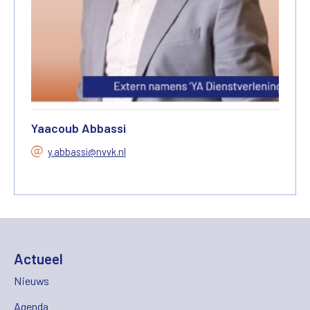
Yaacoub Abbassi
y.abbassi@nvvk.nl
Actueel
Nieuws
Agenda