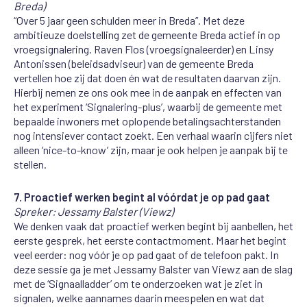
Breda)
“Over 5 jaar geen schulden meer in Breda”. Met deze
ambitieuze doelstelling zet de gemeente Breda actief in op
vroegsignalering. Raven Flos (vroegsignaleerder) en Linsy
Antonissen (beleidsadviseur) van de gemeente Breda
vertellen hoe zij dat doen én wat de resultaten daarvan zijn.
Hierbij nemen ze ons ook mee in de aanpak en effecten van
het experiment ‘Signalering-plus’, waarbij de gemeente met
bepaalde inwoners met oplopende betalingsachterstanden
nog intensiever contact zoekt. Een verhaal waarin cijfers niet
alleen ‘nice-to-know’ zijn, maar je ook helpen je aanpak bij te
stellen.
7. Proactief werken begint al vóórdat je op pad gaat
Spreker: Jessamy Balster (Viewz)
We denken vaak dat proactief werken begint bij aanbellen, het
eerste gesprek, het eerste contactmoment. Maar het begint
veel eerder: nog vóór je op pad gaat of de telefoon pakt. In
deze sessie ga je met Jessamy Balster van Viewz aan de slag
met de ‘Signaalladder’ om te onderzoeken wat je ziet in
signalen, welke aannames daarin meespelen en wat dat