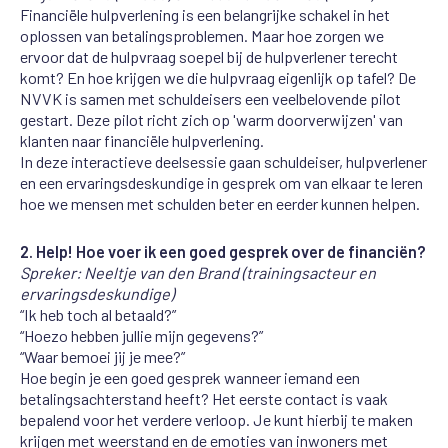
Financiële hulpverlening is een belangrijke schakel in het
oplossen van betalingsproblemen. Maar hoe zorgen we
ervoor dat de hulpvraag soepel bij de hulpverlener terecht
komt? En hoe krijgen we die hulpvraag eigenlijk op tafel? De
NVVK is samen met schuldeisers een veelbelovende pilot
gestart. Deze pilot richt zich op 'warm doorverwijzen' van
klanten naar financiële hulpverlening.
In deze interactieve deelsessie gaan schuldeiser, hulpverlener
en een ervaringsdeskundige in gesprek om van elkaar te leren
hoe we mensen met schulden beter en eerder kunnen helpen.
2.
Help! Hoe voer ik een goed gesprek over de financiën?
Spreker: Neeltje van den Brand (trainingsacteur en
ervaringsdeskundige)
“Ik heb toch al betaald?”
“Hoezo hebben jullie mijn gegevens?”
“Waar bemoei jij je mee?”
Hoe begin je een goed gesprek wanneer iemand een
betalingsachterstand heeft? Het eerste contact is vaak
bepalend voor het verdere verloop. Je kunt hierbij te maken
krijgen met weerstand en de emoties van inwoners met