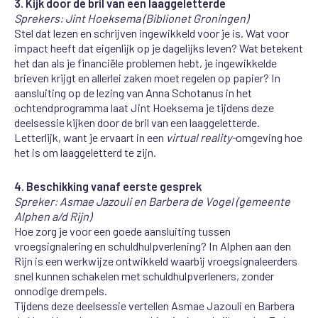
3.
Kijk door de bril van een laaggeletterde
Sprekers: Jint Hoeksema (Biblionet Groningen)
Stel dat lezen en schrijven ingewikkeld voor je is. Wat voor
impact heeft dat eigenlijk op je dagelijks leven? Wat betekent
het dan als je financiële problemen hebt, je ingewikkelde
brieven krijgt en allerlei zaken moet regelen op papier?
In
aansluiting op
de lezing van Anna Schotanus
in het
ochtendprogramma laat
Jint Hoeksema
je tijdens deze
deelsessie kijken door de bril van een laaggeletterde.
Letterlijk, want je ervaart in een
virtual reality-
omgeving hoe
het is om laaggeletterd te zijn.
4. Beschikking vanaf eerste gesprek
Spreker: Asmae Jazouli en Barbera de Vogel (gemeente
Alphen a/d Rijn)
Hoe zorg je voor een goede aansluiting tussen
vroegsignalering en schuldhulpverlening? In Alphen aan den
Rijn is een werkwijze ontwikkeld waarbij vroegsignaleerders
snel kunnen schakelen met schuldhulpverleners, zonder
onnodige drempels.
Tijdens deze deelsessie vertellen Asmae Jazouli en Barbera