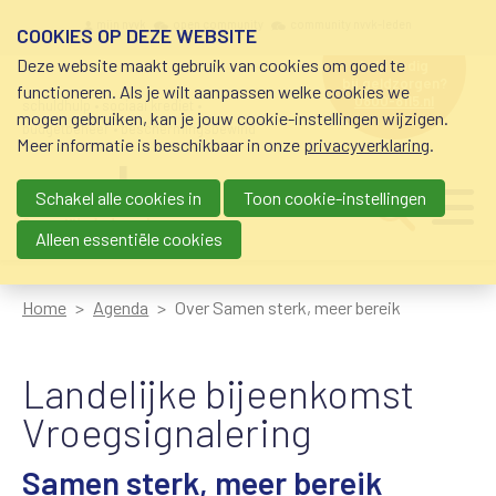
Overslaan en naar de inhoud gaan
Meta navigation
mijn nvvk
open community
community nvvk-leden
COOKIES OP DEZE WEBSITE
Deze website maakt gebruik van cookies om goed te
hulp nodig
bij geldzorgen?
functioneren. Als je wilt aanpassen welke cookies we
0800-8115.nl
schuldhulp • sociaal krediet •
mogen gebruiken, kan je jouw cookie-instellingen wijzigen.
budgetbeheer • beschermingsbewind
Meer informatie is beschikbaar in onze
privacyverklaring
.
Schakel alle cookies in
Toon cookie-instellingen
Main navigation
Ju
me
Alleen essentiële cookies
Home
Agenda
Over Samen sterk, meer bereik
Landelijke bijeenkomst
Vroegsignalering
Samen sterk, meer bereik