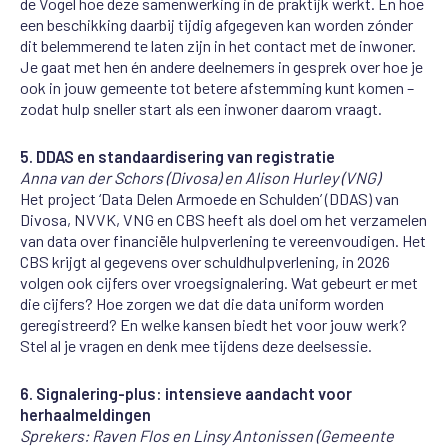
de Vogel hoe deze samenwerking in de praktijk werkt. En hoe
een beschikking daarbij tijdig afgegeven kan worden zónder
dit belemmerend te laten zijn in het contact met de inwoner.
Je gaat met hen én andere deelnemers in gesprek over hoe je
ook in jouw gemeente tot betere afstemming kunt komen –
zodat hulp sneller start als een inwoner daarom vraagt.
5. DDAS en standaardisering van registratie
Anna van der Schors (Divosa) en Alison Hurley (VNG)
Het project ‘Data Delen Armoede en Schulden’ (DDAS) van
Divosa, NVVK, VNG en CBS heeft als doel om het verzamelen
van data over financiële hulpverlening te vereenvoudigen. Het
CBS krijgt al gegevens over schuldhulpverlening, in 2026
volgen ook cijfers over vroegsignalering. Wat gebeurt er met
die cijfers? Hoe zorgen we dat die data uniform worden
geregistreerd? En welke kansen biedt het voor jouw werk?
Stel al je vragen en denk mee tijdens deze deelsessie.
6. Signalering-plus: intensieve aandacht voor
herhaalmeldingen
Sprekers: Raven Flos en Linsy Antonissen (Gemeente