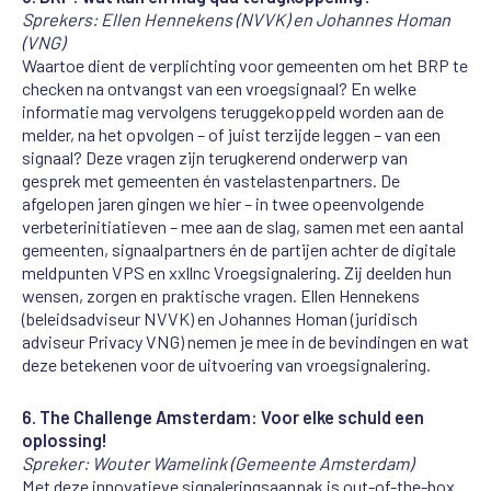
Sprekers: Ellen Hennekens (NVVK) en Johannes Homan
(VNG)
Waartoe dient de verplichting voor gemeenten om het BRP te
checken na ontvangst van een vroegsignaal? En welke
informatie mag vervolgens teruggekoppeld worden aan de
melder, na het opvolgen – of juist terzijde leggen – van een
signaal? Deze vragen zijn terugkerend onderwerp van
gesprek met gemeenten én vastelastenpartners. De
afgelopen jaren gingen we hier – in twee opeenvolgende
verbeterinitiatieven – mee aan de slag, samen met een aantal
gemeenten, signaalpartners én de partijen achter de digitale
meldpunten VPS en xxllnc Vroegsignalering. Zij deelden hun
wensen, zorgen en praktische vragen. Ellen Hennekens
(beleidsadviseur NVVK) en Johannes Homan (juridisch
adviseur Privacy VNG) nemen je mee in de bevindingen en wat
deze betekenen voor de uitvoering van vroegsignalering.
6.
The Challenge Amsterdam: Voor elke schuld een
oplossing!
Spreker: Wouter Wamelink (Gemeente Amsterdam)
Met deze innovatieve signaleringsaanpak is out-of-the-box