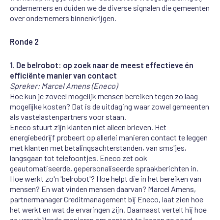
ondernemers en duiden we de diverse signalen die gemeenten
over ondernemers binnenkrijgen.
Ronde 2
1. De belrobot: op zoek naar de meest effectieve én
efficiënte manier van contact
Spreker: Marcel Amens (Eneco)
Hoe kun je zoveel mogelijk mensen bereiken tegen zo laag
mogelijke kosten? Dat is de uitdaging waar zowel gemeenten
als vastelastenpartners voor staan.
Eneco stuurt zijn klanten niet alleen brieven. Het
energiebedrijf probeert op allerlei manieren contact te leggen
met klanten met betalingsachterstanden, van sms'jes,
langsgaan tot telefoontjes. Eneco zet ook
geautomatiseerde, gepersonaliseerde spraakberichten in.
Hoe werkt zo'n 'belrobot'? Hoe helpt die in het bereiken van
mensen? En wat vinden mensen daarvan? Marcel Amens,
partnermanager Creditmanagement bij Eneco, laat zien hoe
het werkt en wat de ervaringen zijn.
Daarnaast vertelt hij hoe
ze
verschillende
manieren om contact te leggen zo goed