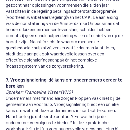
gezocht naar oplossingen voor mensen die al tien jaar
vastzitten in
de regeling betalingsachterstand
zorgpremie
(voorheen
:
wanbetalersregeling
)
van het CAK. De aanleiding
was de constatering van de Amsterdamse Ombudsman dat
honderdduizenden mensen levenslang schulden hebben,
omdat zij geen schuldhulpverlening willen of er niet van op de
hoogte zijn. Naast inzicht in waarom mensen de
goedbedoelde hulp afwijzen en wat je daaraan kunt doen,
biedt deze aanpak ook waardevolle lessen over een
effectieve signaleringsaanpak én het complexe
incassosysteem van de zorgverzekering.
7.
Vroegsignalering, dé kans om ondernemers eerder te
bereiken
Spreker: Franceline Visser (VNG)
Ondernemers met financiële zorgen kloppen vaak niet bij de
gemeente aan voor hulp. Vroegsignalering biedt een unieke
kans om wél met deze ondernemers in contact te komen.
Maar hoe leg je dat eerste contact? En wat heb je de
ondernemer vervolgens te bieden? In deze praktische
workshop krijg je tips voor succesvolle vroegsignalering bij