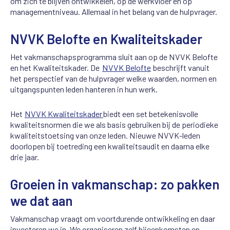
om zich te blijven ontwikkelen, op de werkvloer én op
managementniveau. Allemaal in het belang van de hulpvrager.
NVVK Belofte en Kwaliteitskader
Het vakmanschapsprogramma sluit aan op de NVVK Belofte
en het Kwaliteitskader. De
NVVK Belofte
beschrijft vanuit
het perspectief van de hulpvrager welke waarden, normen en
uitgangspunten leden hanteren in hun werk.
Het
NVVK Kwaliteitskader
biedt een set betekenisvolle
kwaliteitsnormen die we als basis gebruiken bij de periodieke
kwaliteitstoetsing van onze leden. Nieuwe NVVK-leden
doorlopen bij toetreding een kwaliteitsaudit en daarna elke
drie jaar.
Groeien in vakmanschap: zo pakken
we dat aan
Vakmanschap vraagt om voortdurende ontwikkeling en daar
investeren we in. We organiseren zelf bijeenkomsten en