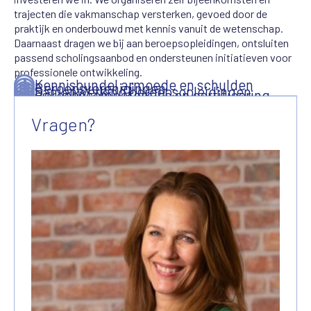
trajecten die vakmanschap versterken, gevoed door de
praktijk en onderbouwd met kennis vanuit de wetenschap.
Daarnaast dragen we bij aan beroepsopleidingen, ontsluiten
passend scholingsaanbod en ondersteunen initiatieven voor
professionele ontwikkeling.
Kennisbundel armoede en schulden
Beroepsverenigingen
Samenwerking beroepsopleidingen
Beroepscompetenties en certificering
Kennisbank
Werkwijzers en modules
Leiderschapsprogramma
NVVK Expedities
Vragen?