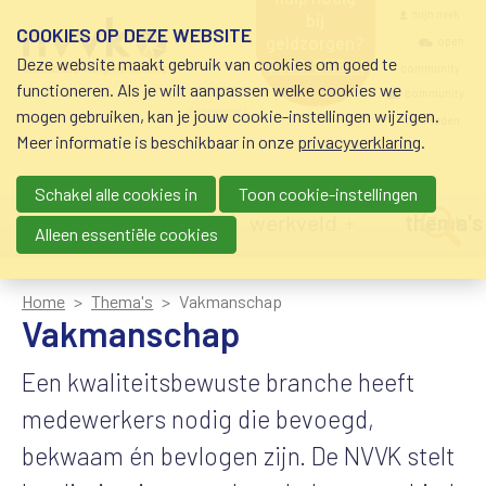
Overslaan en naar de inhoud gaan
Meta navigatio
mijn nvvk
bij
COOKIES OP DEZE WEBSITE
geldzorgen?
open
Deze website maakt gebruik van cookies om goed te
0800-8115.nl
community
schuldhulp • sociaal
functioneren. Als je wilt aanpassen welke cookies we
krediet • budgetbeheer •
community
mogen gebruiken, kan je jouw cookie-instellingen wijzigen.
beschermingsbewind
nvvk-leden
Meer informatie is beschikbaar in onze
privacyverklaring
.
Schakel alle cookies in
Toon cookie-instellingen
Main navigation
nieuws
agenda
werkveld
thema's
Zoek
Alleen essentiële cookies
Home
Thema's
Vakmanschap
Vakmanschap
Een kwaliteitsbewuste branche heeft
medewerkers nodig die bevoegd,
bekwaam én bevlogen zijn. De NVVK stelt