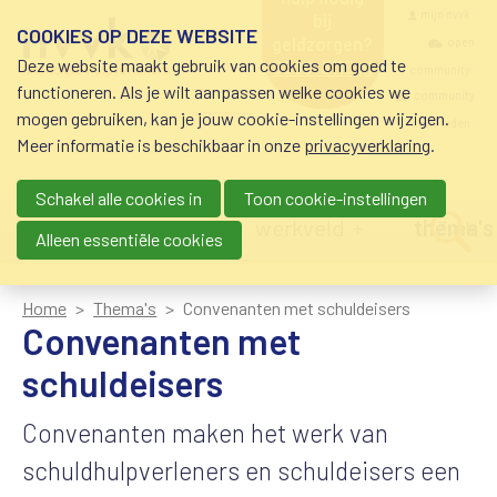
Overslaan en naar de inhoud gaan
Meta navigatio
mijn nvvk
bij
COOKIES OP DEZE WEBSITE
geldzorgen?
open
Deze website maakt gebruik van cookies om goed te
0800-8115.nl
community
schuldhulp • sociaal
functioneren. Als je wilt aanpassen welke cookies we
krediet • budgetbeheer •
community
mogen gebruiken, kan je jouw cookie-instellingen wijzigen.
beschermingsbewind
nvvk-leden
Meer informatie is beschikbaar in onze
privacyverklaring
.
Schakel alle cookies in
Toon cookie-instellingen
Main navigation
nieuws
agenda
werkveld
thema's
Zoek
Alleen essentiële cookies
Home
Thema's
Convenanten met schuldeisers
Convenanten met
schuldeisers
Convenanten maken het werk van
schuldhulpverleners en schuldeisers een