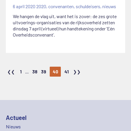
6 april 2020
2020
,
convenanten
,
schuldeisers
,
nieuws
We hangen de vlag uit, want het is zover: de zes grote
uitvoerings-organisaties van de rijksoverheid zetten
dinsdag 7 april (virtueel) hun handtekening onder ’Eén
Overheidsconvenant’.
1
...
38
39
40
41
Actueel
Nieuws