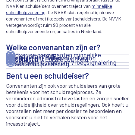
NVVK en schuldeisers over het traject van
minnelijke
schuldhulpverlening
. De NVVK sluit regelmatig nieuwe
convenanten af met (koepels van) schuldeisers. De NVVK
vertegenwoordigt ruim 90 procent van alle
schuldhulpverlenende organisaties in Nederland.
Welke convenanten zijn er?
Overige convenanten minnelijke
Convenant NVB
Convenant Aedes
Convenant Basisbankrekening
Convenant Lokale Overheid
Schakel!
VISH
Landelijk Convenant Vroegsignalering
schuldhulpverlening
Bent u een schuldeiser?
Convenanten zijn ook voor schuldeisers van grote
betekenis voor het schuldregelproces. Ze
verminderen administratieve lasten en zorgen sneller
voor duidelijkheid over schuldregelingen. Ook hoeft u
voorstellen niet meer per dossier te beoordelen en
voorkomt u niet te verhalen kosten voor het
incassotraject.