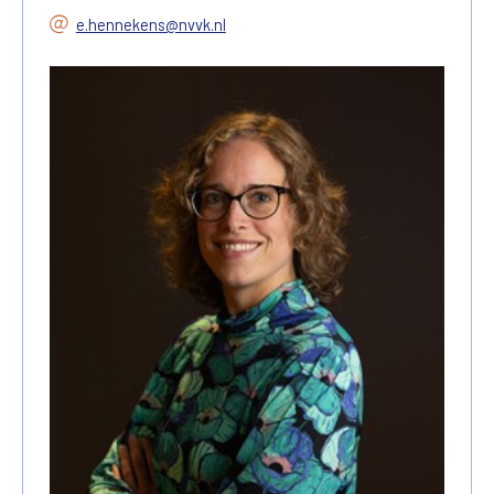
e.hennekens@nvvk.nl