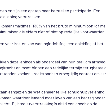
en en zijn een opstap naar herstel en participatie. Een
ale lening verstrekken.
 inkomen (maximaal 130% van het bruto minimumloon) of me
mumloon die elders niet of niet op redelijke voorwaarden
en voor kosten van woninginrichting, een opleiding of het
ken deze leningen als onderdeel van hun taak om armoed
raagkracht en moet binnen een redelijke termijn terugbetaal
erstanden zoeken kredietbanken vroegtijdig contact om s
estaan aangezien de Wet gemeentelijke schuldhulpverlening
eenkomen waardoor iemand moet leven van een bedrag onder
licht. Bij kredietverstrekking is altijd een check op de