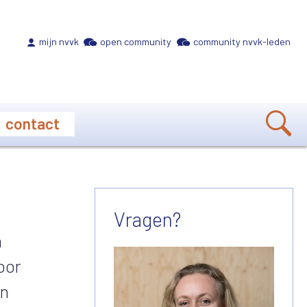
Meta navigation
mijn nvvk
open community
community nvvk-leden
contact
Vragen?
n
oor
en