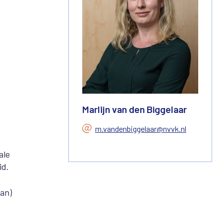
Marlijn van den Biggelaar
m.vandenbiggelaar@nvvk.nl
ale
id.
van)