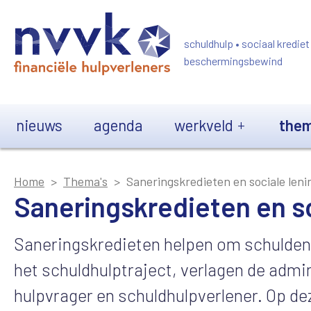
Overslaan en naar de inhoud gaan
schuldhulp • sociaal krediet
beschermingsbewind
Main navigation
nieuws
agenda
werkveld
them
Home
Thema's
Saneringskredieten en sociale len
Saneringskredieten en s
Saneringskredieten helpen om schulden d
het schuldhulptraject, verlagen de admin
hulpvrager en schuldhulpverlener. Op de