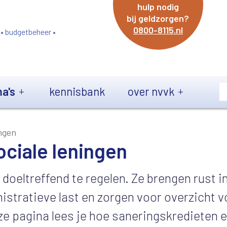
hulp nodig
bij geldzorgen?
0800-8115.nl
 • budgetbeheer •
a's
kennisbank
over nvvk
ingen
ociale leningen
oeltreffend te regelen. Ze brengen rust i
istratieve last en zorgen voor overzicht v
ze pagina lees je hoe saneringskredieten 