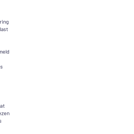
ring
last
meld
ts
at
iezen
s