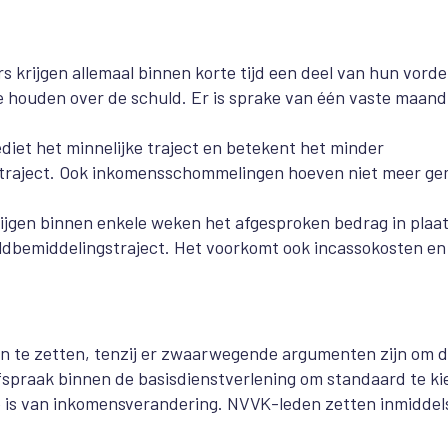
ers krijgen allemaal binnen korte tijd een deel van hun vorde
 houden over de schuld. Er is sprake van één vaste maand
diet het minnelijke traject en betekent het minder
t traject. Ook inkomensschommelingen hoeven niet meer ge
rijgen binnen enkele weken het afgesproken bedrag in plaa
uldbemiddelingstraject. Het voorkomt ook incassokosten en
n te zetten, tenzij er zwaarwegende argumenten zijn om d
 afspraak binnen de basisdienstverlening om standaard te k
ke is van inkomensverandering. NVVK-leden zetten inmiddel