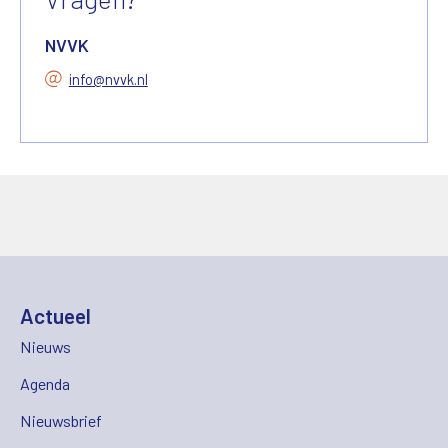
NVVK
info@nvvk.nl
Actueel
Nieuws
Agenda
Nieuwsbrief