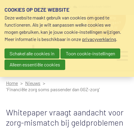
Overslaan en naar de inhoud gaan
Meta navigation
mijn nvvk
open community
community nvvk-leden
COOKIES OP DEZE WEBSITE
Deze website maakt gebruik van cookies om goed te
hulp nodig
bij geldzorgen?
functioneren. Als je wilt aanpassen welke cookies we
0800-8115.nl
schuldhulp • sociaal krediet •
mogen gebruiken, kan je jouw cookie-instellingen wijzigen.
budgetbeheer • beschermingsbewind
Meer informatie is beschikbaar in onze
privacyverklaring
.
Schakel alle cookies in
Toon cookie-instellingen
Main navigation
Ju
me
Alleen essentiële cookies
Home
Nieuws
'Financiële zorg soms passender dan GGZ-zorg'
Whitepaper vraagt aandacht voor
zorg-mismatch bij geldproblemen