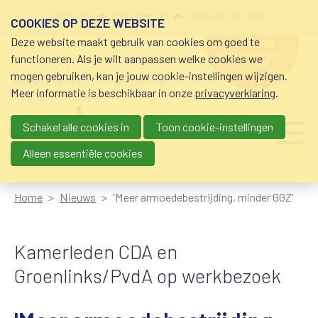
Overslaan en naar de inhoud gaan
Meta navigation
mijn nvvk
open community
community nvvk-leden
COOKIES OP DEZE WEBSITE
Deze website maakt gebruik van cookies om goed te
hulp nodig
bij geldzorgen?
functioneren. Als je wilt aanpassen welke cookies we
0800-8115.nl
schuldhulp • sociaal krediet •
mogen gebruiken, kan je jouw cookie-instellingen wijzigen.
budgetbeheer • beschermingsbewind
Meer informatie is beschikbaar in onze
privacyverklaring
.
Schakel alle cookies in
Toon cookie-instellingen
Main navigation
Ju
me
Alleen essentiële cookies
Home
Nieuws
'Meer armoedebestrijding, minder GGZ'
Kamerleden CDA en
Groenlinks/PvdA op werkbezoek