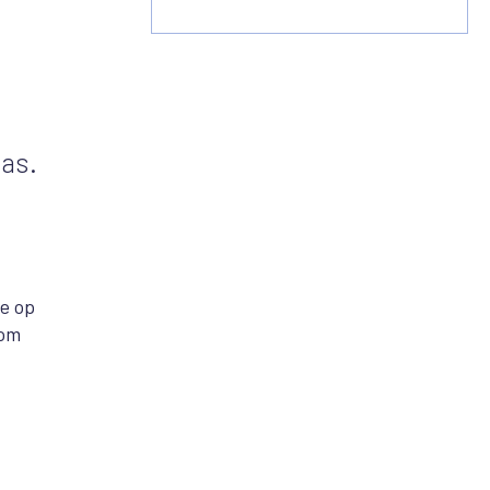
was.
je op
 om