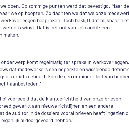
t we doen. Op sommige punten werd dat bevestigd. Maar de
iken waar we op hoopten. Zo dachten we dat we onze medewer
e
werkoverleggen besproken. Toch beklijft dat blijkbaar niet
weten is winst. Dat is het nut van zo'n audit: een
n maken.'
at onderwerp komt regelmatig ter sprake in werkoverleggen
iews dat medewerkers een beperkte en wisselende definiti
ig: als er iets gebeurt, kan de een er minder last van hebbe
acht aanbesteden.'
nd bijvoorbeeld dat de klantgerichtheid van onze brieven
reed gewerkt aan nieuwe richtlijnen en een andere
at de auditor in de dossiers vooral brieven heeft ingezien d
s
eigenlijk al doorgevoerd hebben.'