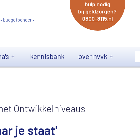
hulp nodig
bij geldzorgen?
0800-8115.nl
 • budgetbeheer •
a's
kennisbank
over nvvk
'
met Ontwikkelniveaus
ar je staat'