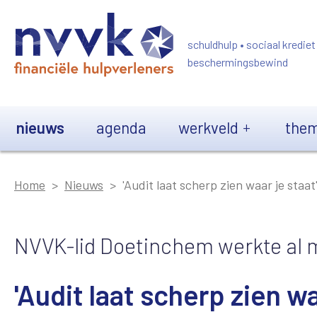
Overslaan en naar de inhoud gaan
schuldhulp • sociaal krediet
beschermingsbewind
Main navigation
nieuws
agenda
werkveld
them
Home
Nieuws
'Audit laat scherp zien waar je staat
NVVK-lid Doetinchem werkte al 
'Audit laat scherp zien wa