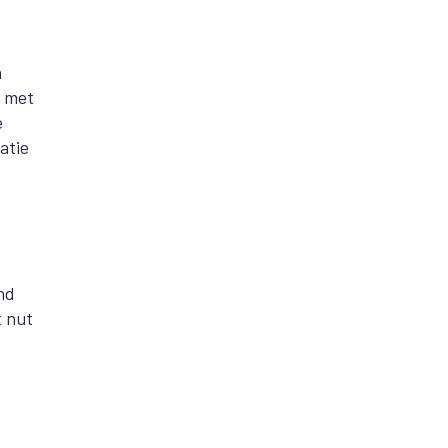
n
h met
e
atie
nd
t nut