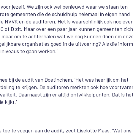
 voor jezelf. We zijn ook wel benieuwd waar we staan ten
grote gemeenten die de schuldhulp helemaal in eigen hand
 de NVVK en de auditoren.
Het is waarschijnlijk ook nog eve
, C of D zit. Maar over een paar jaar kunnen gemeenten zic
pen, maar om te achterhalen wat we nog kunnen doen om onz
elijkbare organisaties goed in de uitvoering? Als die inform
lniveaus te gaan werken.’
e bij de audit van Doetinchem. ‘Het was heerlijk om het
deling te krijgen. De auditoren merkten ook hoe voortvare
liteit. Daarnaast zijn er altijd ontwikkelpunten. Dat is he
 kijkt.’
oe te voegen aan de audit, zegt Liselotte Maas. ‘Wat ons