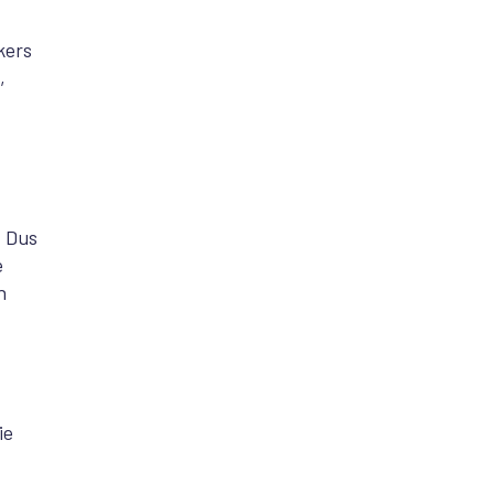
kers
,
. Dus
e
n
ie