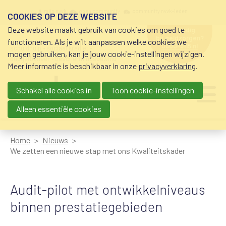
Overslaan en naar de inhoud gaan
Meta navigation
mijn nvvk
open community
community nvvk-leden
COOKIES OP DEZE WEBSITE
Deze website maakt gebruik van cookies om goed te
hulp nodig
bij geldzorgen?
functioneren. Als je wilt aanpassen welke cookies we
0800-8115.nl
schuldhulp • sociaal krediet •
mogen gebruiken, kan je jouw cookie-instellingen wijzigen.
budgetbeheer • beschermingsbewind
Meer informatie is beschikbaar in onze
privacyverklaring
.
Schakel alle cookies in
Toon cookie-instellingen
Main navigation
Ju
me
Alleen essentiële cookies
Home
Nieuws
We zetten een nieuwe stap met ons Kwaliteitskader
Audit-pilot met ontwikkelniveaus
binnen prestatiegebieden