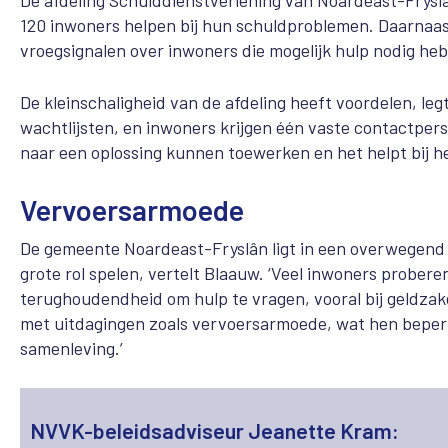
De afdeling Schulddienstverlening van Noardeast-Fryslân 
120 inwoners helpen bij hun schuldproblemen. Daarnaa
vroegsignalen over inwoners die mogelijk hulp nodig he
De kleinschaligheid van de afdeling heeft voordelen, leg
wachtlijsten, en inwoners krijgen één vaste contactpers
naar een oplossing kunnen toewerken en het helpt bij 
Vervoersarmoede
De gemeente Noardeast-Fryslân ligt in een overwegend 
grote rol spelen, vertelt Blaauw. ‘Veel inwoners proberen
terughoudendheid om hulp te vragen, vooral bij geldzaken
met uitdagingen zoals vervoersarmoede, wat hen beperk
samenleving.’
NVVK-beleidsadviseur Jeanette Kram: