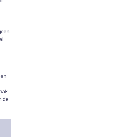
er
 geen
el
een
vaak
n de