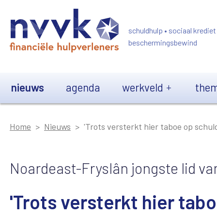
Overslaan en naar de inhoud gaan
schuldhulp • sociaal krediet
beschermingsbewind
Main navigation
nieuws
agenda
werkveld
them
Home
Nieuws
'Trots versterkt hier taboe op schul
Noardeast-Fryslân jongste lid v
'Trots versterkt hier tab