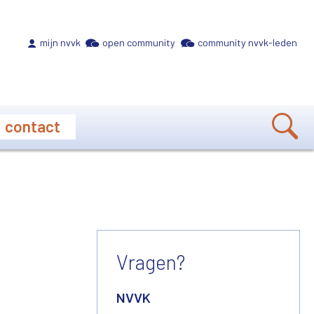
Meta navigation
mijn nvvk
open community
community nvvk-leden
contact
Vragen?
NVVK