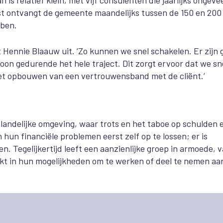
is relatief klein, met vijf consulenten die jaarlijks ongeve
st ontvangt de gemeente maandelijks tussen de 150 en 200
bben.
t Hennie Blaauw uit. ‘Zo kunnen we snel schakelen. Er zijn
oon gedurende het hele traject. Dit zorgt ervoor dat we sn
het opbouwen van een vertrouwensband met de cliënt.’
landelijke omgeving, waar trots en het taboe op schulden 
 hun financiële problemen eerst zelf op te lossen; er is
. Tegelijkertijd leeft een aanzienlijke groep in armoede, 
t in hun mogelijkheden om te werken of deel te nemen aa