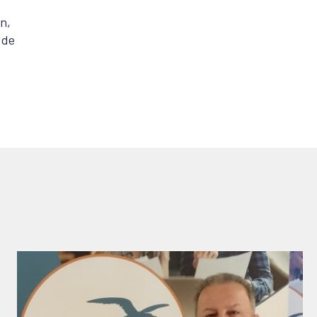
n,
 de