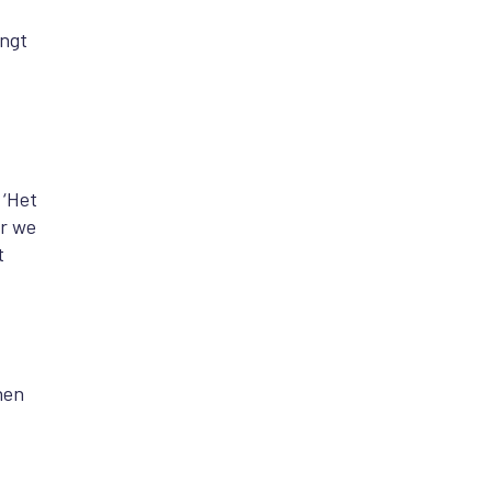
engt
 ‘Het
ar we
t
nen