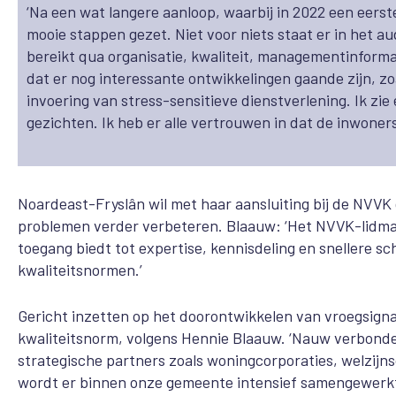
‘Na een wat langere aanloop, waarbij in 2022 een eers
mooie stappen gezet. Niet voor niets staat er in het aud
bereikt qua organisatie, kwaliteit, managementinforma
dat er nog interessante ontwikkelingen gaande zijn, z
invoering van stress-sensitieve dienstverlening. Ik z
gezichten. Ik heb er alle vertrouwen in dat de inwoners
Noardeast-Fryslân wil met haar aansluiting bij de NVVK 
problemen verder verbeteren. Blaauw: ‘Het NVVK-lidmaa
toegang biedt tot expertise, kennisdeling en snellere 
kwaliteitsnormen.’
Gericht inzetten op het doorontwikkelen van vroegsignal
kwaliteitsnorm, volgens Hennie Blaauw. ‘Nauw verbond
strategische partners zoals woningcorporaties, welzijns
wordt er binnen onze gemeente intensief samengewerkt