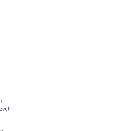
et
 zegt