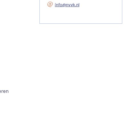
info@nvvk.nl
eren