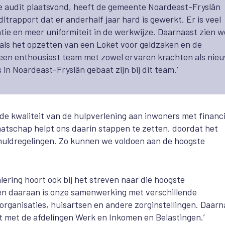
te audit plaatsvond, heeft de gemeente Noardeast-Fryslân
itrapport dat er anderhalf jaar hard is gewerkt. Er is veel
tie en meer uniformiteit in de werkwijze.
Daarnaast zien w
oals het opzetten van een Loket voor geldzaken en de
ie een enthousiast team met zowel ervaren krachten als nie
 in Noardeast-Fryslân gebaat zijn bij dit team.’
de kwaliteit van de hulpverlening aan inwoners met financi
tschap helpt ons daarin stappen te zetten, doordat het
schuldregelingen. Zo kunnen we voldoen aan de hoogste
ering hoort ook bij het streven naar die hoogste
en daaraan is onze samenwerking met verschillende
organisaties, huisartsen en andere zorginstellingen. Daarn
 met de afdelingen Werk en Inkomen en Belastingen.’