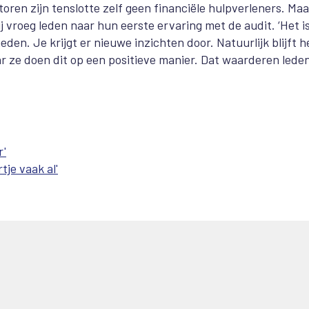
oren zijn tenslotte zelf geen financiële hulpverleners. Maa
ij vroeg leden naar hun eerste ervaring met de audit. ‘Het i
en. Je krijgt er nieuwe inzichten door. Natuurlijk blijft h
r ze doen dit op een positieve manier. Dat waarderen leden
r'
tje vaak al'