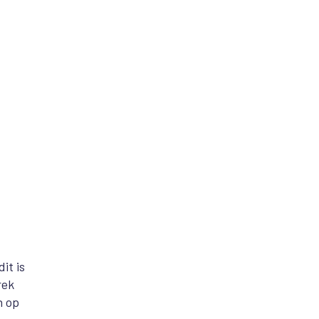
it is
rek
n op