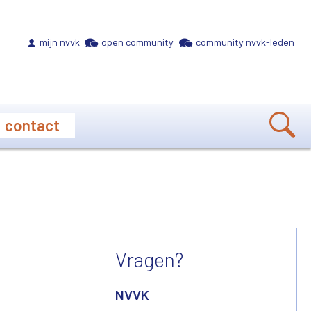
Meta navigation
mijn nvvk
open community
community nvvk-leden
contact
Vragen?
NVVK