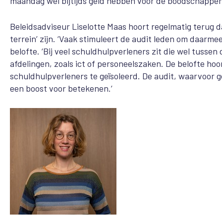
maandag wel bijtijds geld hebben voor de boodschappen
Beleidsadviseur Liselotte Maas hoort regelmatig terug da
terrein’ zijn. ‘Vaak stimuleert de audit leden om daarme
belofte. ‘Bij veel schuldhulpverleners zit die wel tussen
afdelingen, zoals ict of personeelszaken. De belofte hoo
schuldhulpverleners te geïsoleerd. De audit, waarvoor 
een boost voor betekenen.’