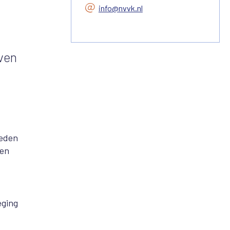
info@nvvk.nl
jven
leden
den
eging