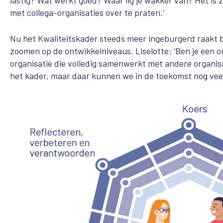
lastig? Wat werkt goed? Waar lig je wakker van? Het is z
met collega-organisaties over te praten.’
Nu het Kwaliteitskader steeds meer ingeburgerd raakt bij
zoomen op de ontwikkelniveaus. Liselotte: ‘Ben je een org
organisatie die volledig samenwerkt met andere organisa
het kader, maar daar kunnen we in de toekomst nog vee