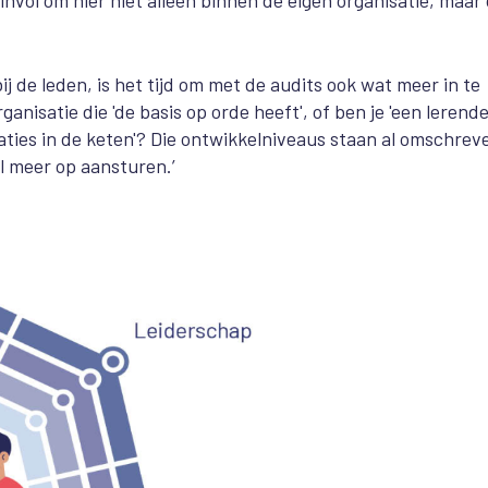
invol om hier niet alleen binnen de eigen organisatie, maar
 de leden, is het tijd om met de audits ook wat meer in te
anisatie die 'de basis op orde heeft', of ben je 'een lerend
ties in de keten'? Die ontwikkelniveaus staan al omschreve
l meer op aansturen.’