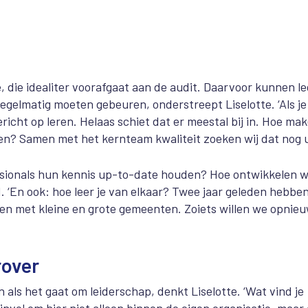
, die idealiter voorafgaat aan de audit. Daarvoor kunnen l
 regelmatig moeten gebeuren, onderstreept Liselotte. ‘Als je
gericht op leren. Helaas schiet dat er meestal bij in. Hoe ma
oen? Samen met het kernteam kwaliteit zoeken wij dat nog ui
essionals hun kennis up-to-date houden? Hoe ontwikkelen 
 ‘En ook: hoe leer je van elkaar? Twee jaar geleden hebbe
en met kleine en grote gemeenten. Zoiets willen we opnie
rover
als het gaat om leiderschap, denkt Liselotte. ‘Wat vind je