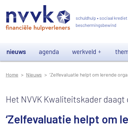
Overslaan en naar de inhoud gaan
schuldhulp • sociaal krediet
beschermingsbewind
Main navigation
nieuws
agenda
werkveld
them
Home
Nieuws
‘Zelfevaluatie helpt om lerende organ
Het NVVK Kwaliteitskader daagt o
‘Zelfevaluatie helpt om le