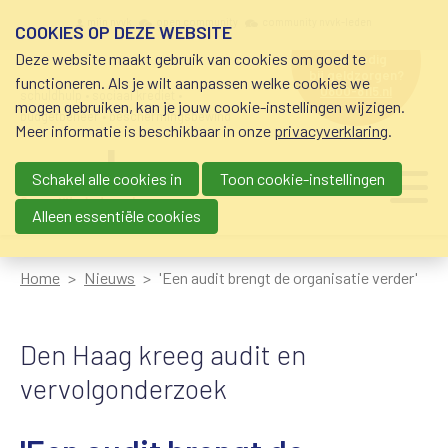
Overslaan en naar de inhoud gaan
Meta navigation
mijn nvvk
open community
community nvvk-leden
COOKIES OP DEZE WEBSITE
Deze website maakt gebruik van cookies om goed te
hulp nodig
bij geldzorgen?
functioneren. Als je wilt aanpassen welke cookies we
0800-8115.nl
schuldhulp • sociaal krediet •
mogen gebruiken, kan je jouw cookie-instellingen wijzigen.
budgetbeheer • beschermingsbewind
Meer informatie is beschikbaar in onze
privacyverklaring
.
Schakel alle cookies in
Toon cookie-instellingen
Main navigation
Ju
me
Alleen essentiële cookies
Home
Nieuws
'Een audit brengt de organisatie verder'
Den Haag kreeg audit en
vervolgonderzoek