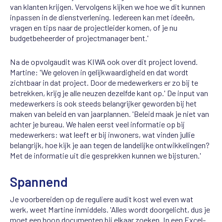
van klanten krijgen. Vervolgens kijken we hoe we dit kunnen
inpassen in de dienstverlening. Iedereen kan met ideeën,
vragen en tips naar de projectleider komen, of je nu
budgetbeheerder of projectmanager bent.'
Na de opvolgaudit was KIWA ook over dit project lovend.
Martine: 'We geloven in gelijkwaardigheid en dat wordt
zichtbaar in dat project. Door de medewerkers er zo bij te
betrekken, krijg je alle neuzen dezelfde kant op.' De input van
medewerkers is ook steeds belangrijker geworden bij het
maken van beleid en van jaarplannen. 'Beleid maak je niet van
achter je bureau. We halen eerst veel informatie op bij
medewerkers: wat leeft er bij inwoners, wat vinden jullie
belangrijk, hoe kijk je aan tegen de landelijke ontwikkelingen?
Met de informatie uit die gesprekken kunnen we bijsturen.'
Spannend
Je voorbereiden op de reguliere audit kost wel even wat
werk, weet Martine inmiddels. 'Alles wordt doorgelicht, dus je
moet een hoop documenten bij elkaar zoeken. In een Excel-