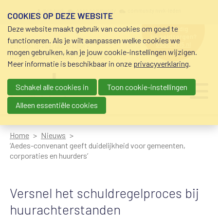
Overslaan en naar de inhoud gaan
Meta navigation
mijn nvvk
open community
community nvvk-leden
COOKIES OP DEZE WEBSITE
Deze website maakt gebruik van cookies om goed te
hulp nodig
bij geldzorgen?
functioneren. Als je wilt aanpassen welke cookies we
0800-8115.nl
schuldhulp • sociaal krediet •
mogen gebruiken, kan je jouw cookie-instellingen wijzigen.
budgetbeheer • beschermingsbewind
Meer informatie is beschikbaar in onze
privacyverklaring
.
Schakel alle cookies in
Toon cookie-instellingen
Main navigation
Ju
me
Alleen essentiële cookies
Home
Nieuws
‘Aedes-convenant geeft duidelijkheid voor gemeenten,
corporaties en huurders’
Versnel het schuldregelproces bij
huurachterstanden