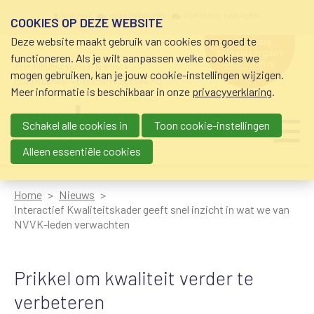
Overslaan en naar de inhoud gaan
Meta navigation
mijn nvvk
open community
community nvvk-leden
COOKIES OP DEZE WEBSITE
Deze website maakt gebruik van cookies om goed te
hulp nodig
bij geldzorgen?
functioneren. Als je wilt aanpassen welke cookies we
0800-8115.nl
schuldhulp • sociaal krediet •
mogen gebruiken, kan je jouw cookie-instellingen wijzigen.
budgetbeheer • beschermingsbewind
Meer informatie is beschikbaar in onze
privacyverklaring
.
Schakel alle cookies in
Toon cookie-instellingen
Main navigation
Ju
me
Alleen essentiële cookies
Home
Nieuws
Interactief Kwaliteitskader geeft snel inzicht in wat we van
NVVK-leden verwachten
Prikkel om kwaliteit verder te
verbeteren