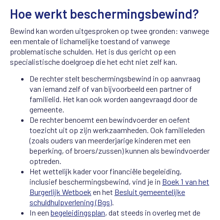
Hoe werkt beschermingsbewind?
Bewind kan worden uitgesproken op twee gronden: vanwege
een mentale of lichamelijke toestand of vanwege
problematische schulden. Het is dus gericht op een
specialistische doelgroep die het echt niet zelf kan.
De rechter stelt beschermingsbewind in op aanvraag
van iemand zelf of van bijvoorbeeld een partner of
familielid. Het kan ook worden aangevraagd door de
gemeente.
De rechter benoemt een bewindvoerder en oefent
toezicht uit op zijn werkzaamheden. Ook familieleden
(zoals ouders van meerderjarige kinderen met een
beperking, of broers/zussen) kunnen als bewindvoerder
optreden.
Het wettelijk kader voor financiële begeleiding,
inclusief beschermingsbewind, vind je in
Boek 1 van het
Burgerlijk Wetboek
en het
Besluit gemeentelijke
schuldhulpverlening (Bgs)
.
In een
begeleidingsplan
, dat steeds in overleg met de