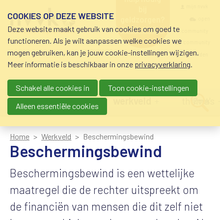
Overslaan en naar de inhoud gaan
Meta navigatio
mijn nvvk
bij
COOKIES OP DEZE WEBSITE
geldzorgen?
open
Deze website maakt gebruik van cookies om goed te
0800-8115.nl
community
schuldhulp • sociaal
functioneren. Als je wilt aanpassen welke cookies we
krediet • budgetbeheer •
community
mogen gebruiken, kan je jouw cookie-instellingen wijzigen.
beschermingsbewind
nvvk-leden
Meer informatie is beschikbaar in onze
privacyverklaring
.
Schakel alle cookies in
Toon cookie-instellingen
Main navigation
nieuws
agenda
werkveld
thema's
Zoek
Alleen essentiële cookies
Home
Werkveld
Beschermingsbewind
Beschermingsbewind
Beschermingsbewind is een wettelijke
maatregel die de rechter uitspreekt om
de financiën van mensen die dit zelf niet