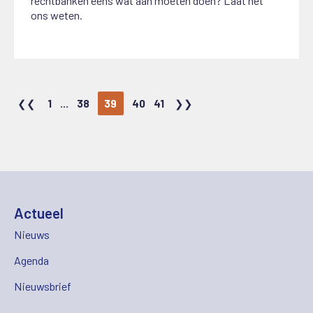
rechtbanken eens wat aan moeten doen? Laat het
ons weten.
1
...
38
39
40
41
Actueel
Nieuws
Agenda
Nieuwsbrief