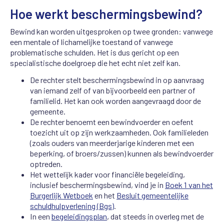
Hoe werkt beschermingsbewind?
Bewind kan worden uitgesproken op twee gronden: vanwege
een mentale of lichamelijke toestand of vanwege
problematische schulden. Het is dus gericht op een
specialistische doelgroep die het echt niet zelf kan.
De rechter stelt beschermingsbewind in op aanvraag
van iemand zelf of van bijvoorbeeld een partner of
familielid. Het kan ook worden aangevraagd door de
gemeente.
De rechter benoemt een bewindvoerder en oefent
toezicht uit op zijn werkzaamheden. Ook familieleden
(zoals ouders van meerderjarige kinderen met een
beperking, of broers/zussen) kunnen als bewindvoerder
optreden.
Het wettelijk kader voor financiële begeleiding,
inclusief beschermingsbewind, vind je in
Boek 1 van het
Burgerlijk Wetboek
en het
Besluit gemeentelijke
schuldhulpverlening (Bgs)
.
In een
begeleidingsplan
, dat steeds in overleg met de