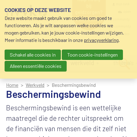
Overslaan en naar de inhoud gaan
Meta navigatio
mijn nvvk
bij
COOKIES OP DEZE WEBSITE
geldzorgen?
open
Deze website maakt gebruik van cookies om goed te
0800-8115.nl
community
schuldhulp • sociaal
functioneren. Als je wilt aanpassen welke cookies we
krediet • budgetbeheer •
community
mogen gebruiken, kan je jouw cookie-instellingen wijzigen.
beschermingsbewind
nvvk-leden
Meer informatie is beschikbaar in onze
privacyverklaring
.
Schakel alle cookies in
Toon cookie-instellingen
Main navigation
nieuws
agenda
werkveld
thema's
Zoek
Alleen essentiële cookies
Home
Werkveld
Beschermingsbewind
Beschermingsbewind
Beschermingsbewind is een wettelijke
maatregel die de rechter uitspreekt om
de financiën van mensen die dit zelf niet