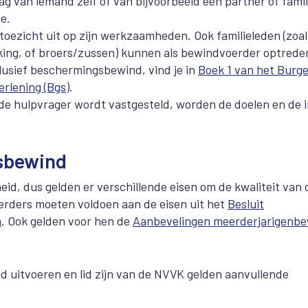
 van iemand zelf of van bijvoorbeeld een partner of famili
e.
oezicht uit op zijn werkzaamheden. Ook familieleden (zoal
ing, of broers/zussen) kunnen als bewindvoerder optrede
clusief beschermingsbewind, vind je in
Boek 1 van het Burger
erlening (Bgs)
.
 de hulpvrager wordt vastgesteld, worden de doelen en de i
gsbewind
id, dus gelden er verschillende eisen om de kwaliteit van 
erders moeten voldoen aan de eisen uit het
Besluit
n
. Ook gelden voor hen de
Aanbevelingen meerderjarigenb
 uitvoeren en lid zijn van de NVVK gelden aanvullende