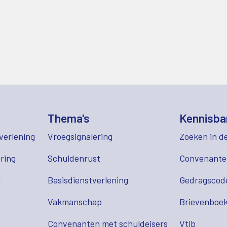
Thema's
Kennisba
verlening
Vroegsignalering
Zoeken in d
ring
Schuldenrust
Convenant
g
Basisdienstverlening
Gedragscod
Vakmanschap
Brievenboek
Convenanten met schuldeisers
Vtlb