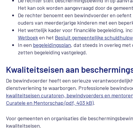
De rechter stelt beschermingsbewind in op aanvraag
Het kan ook worden aangevraagd door de gemeent
De rechter benoemt een bewindvoerder en oefent t
ouders van meerderjarige kinderen met een beperk
Het wettelijk kader voor financiële begeleiding, in
Wetboek
en het
Besluit gemeentelijke schuldhulpv
In een
begeleidingsplan
, dat steeds in overleg met
zetten begeleiding vastgelegd.
Kwaliteitseisen aan beschermin
De bewindvoerder heeft een serieuze verantwoordelijkhe
dienstverlening te waarborgen. Professionele bewindvo
kwaliteitseisen curatoren, bewindvoerders en mentore
Curatele en Mentorschap (pdf, 403 kB)
.
Voor gemeenten en organisaties die beschermingsbewind
kwaliteitseisen.