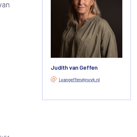
van
Judith van Geffen
j.vangeffen@nvvk.nl