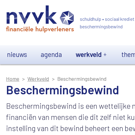
Overslaan en naar de inhoud gaan
schuldhulp • sociaal krediet
beschermingsbewind
Main navigation
nieuws
agenda
werkveld
them
Home
Werkveld
Beschermingsbewind
Beschermingsbewind
Beschermingsbewind is een wettelijke m
financiën van mensen die dit zelf niet k
instelling van dit bewind beheert een bew