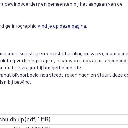
t bewindvoerders en gemeenten bij het aangaan van de
ndige infographic
vind je op deze pagina
.
iemands inkomsten en verricht betalingen, vaak gecombine
huldhulpverleningstraject, maar wordt ook apart aangebod
at de hulpvrager bij budgetbeheer de
angt bijvoorbeeld nog steeds rekeningen en stuurt deze d
an bij bewind.
uldhulp (pdf, 1 MB)