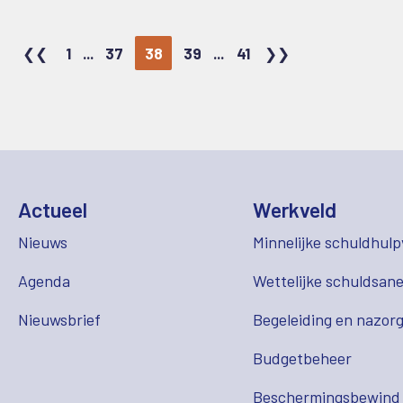
1
...
37
38
39
...
41
Actueel
Werkveld
Nieuws
Minnelijke schuldhulp
Agenda
Wettelijke schuldsane
Nieuwsbrief
Begeleiding en nazor
Budgetbeheer
Beschermingsbewind