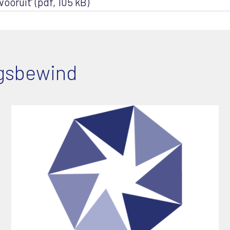
oruit’ (pdf, 105 kB)
gsbewind