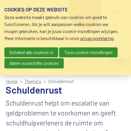
Overslaan en naar de inhoud gaan
Meta navigatio
mijn nvvk
bij
COOKIES OP DEZE WEBSITE
geldzorgen?
open
Deze website maakt gebruik van cookies om goed te
0800-8115.nl
community
schuldhulp • sociaal
functioneren. Als je wilt aanpassen welke cookies we
krediet • budgetbeheer •
community
mogen gebruiken, kan je jouw cookie-instellingen wijzigen.
beschermingsbewind
nvvk-leden
Meer informatie is beschikbaar in onze
privacyverklaring
.
Schakel alle cookies in
Toon cookie-instellingen
Main navigation
nieuws
agenda
werkveld
thema's
Zoek
Alleen essentiële cookies
Home
Thema's
Schuldenrust
Schuldenrust
Schuldenrust helpt om escalatie van
geldproblemen te voorkomen en geeft
schuldhulpverleners de ruimte om