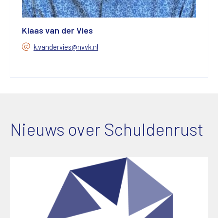
Klaas van der Vies
k.vandervies@nvvk.nl
Nieuws over Schuldenrust