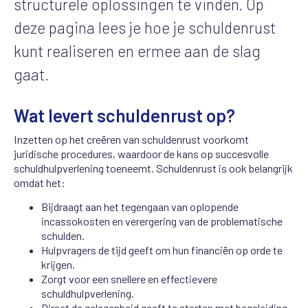
structurele oplossingen te vinden. Op
deze pagina lees je hoe je schuldenrust
kunt realiseren en ermee aan de slag
gaat.
Wat levert schuldenrust op?
Inzetten op het creëren van schuldenrust voorkomt
juridische procedures, waardoor de kans op succesvolle
schuldhulpverlening toeneemt. Schuldenrust is ook belangrijk
omdat het:
Bijdraagt aan het tegengaan van oplopende
incassokosten en verergering van de problematische
schulden.
Hulpvragers de tijd geeft om hun financiën op orde te
krijgen.
Zorgt voor een snellere en effectievere
schuldhulpverlening.
Direct de gelegenheid geeft te starten met begeleiding,