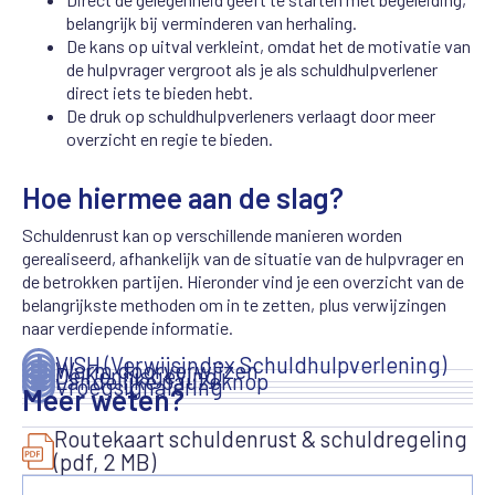
belangrijk bij verminderen van herhaling.
De kans op uitval verkleint, omdat het de motivatie van
de hulpvrager vergroot als je als schuldhulpverlener
direct iets te bieden hebt.
De druk op schuldhulpverleners verlaagt door meer
overzicht en regie te bieden.
Hoe hiermee aan de slag?
Schuldenrust kan op verschillende manieren worden
gerealiseerd, afhankelijk van de situatie van de hulpvrager en
de betrokken partijen. Hieronder vind je een overzicht van de
belangrijkste methoden om in te zetten, plus verwijzingen
naar verdiepende informatie.
VISH (Verwijsindex Schuldhulpverlening)
Warm doorverwijzen
De Kennisgeving
Landelijke pauzeknop
Vroegsignalering
Meer weten?
Routekaart schuldenrust & schuldregeling
(pdf, 2 MB)