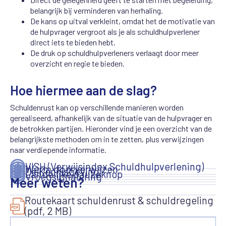
belangrijk bij verminderen van herhaling.
De kans op uitval verkleint, omdat het de motivatie van
de hulpvrager vergroot als je als schuldhulpverlener
direct iets te bieden hebt.
De druk op schuldhulpverleners verlaagt door meer
overzicht en regie te bieden.
Hoe hiermee aan de slag?
Schuldenrust kan op verschillende manieren worden
gerealiseerd, afhankelijk van de situatie van de hulpvrager en
de betrokken partijen. Hieronder vind je een overzicht van de
belangrijkste methoden om in te zetten, plus verwijzingen
naar verdiepende informatie.
VISH (Verwijsindex Schuldhulpverlening)
Warm doorverwijzen
De Kennisgeving
Landelijke pauzeknop
Vroegsignalering
Meer weten?
Routekaart schuldenrust & schuldregeling
(pdf, 2 MB)