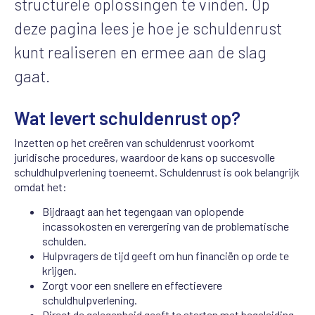
structurele oplossingen te vinden. Op
deze pagina lees je hoe je schuldenrust
kunt realiseren en ermee aan de slag
gaat.
Wat levert schuldenrust op?
Inzetten op het creëren van schuldenrust voorkomt
juridische procedures, waardoor de kans op succesvolle
schuldhulpverlening toeneemt. Schuldenrust is ook belangrijk
omdat het:
Bijdraagt aan het tegengaan van oplopende
incassokosten en verergering van de problematische
schulden.
Hulpvragers de tijd geeft om hun financiën op orde te
krijgen.
Zorgt voor een snellere en effectievere
schuldhulpverlening.
Direct de gelegenheid geeft te starten met begeleiding,