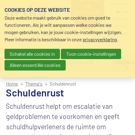
Overslaan en naar de inhoud gaan
Meta navigatio
mijn nvvk
bij
COOKIES OP DEZE WEBSITE
geldzorgen?
open
Deze website maakt gebruik van cookies om goed te
0800-8115.nl
community
schuldhulp • sociaal
functioneren. Als je wilt aanpassen welke cookies we
krediet • budgetbeheer •
community
mogen gebruiken, kan je jouw cookie-instellingen wijzigen.
beschermingsbewind
nvvk-leden
Meer informatie is beschikbaar in onze
privacyverklaring
.
Schakel alle cookies in
Toon cookie-instellingen
Main navigation
nieuws
agenda
werkveld
thema's
Zoek
Alleen essentiële cookies
Home
Thema's
Schuldenrust
Schuldenrust
Schuldenrust helpt om escalatie van
geldproblemen te voorkomen en geeft
schuldhulpverleners de ruimte om