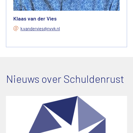
Klaas van der Vies
k.vandervies@nvvk.nl
Nieuws over Schuldenrust