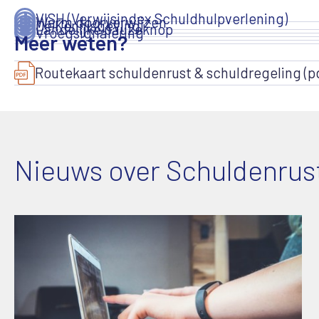
VISH (Verwijsindex Schuldhulpverlening)
Warm doorverwijzen
De Kennisgeving
Landelijke pauzeknop
Vroegsignalering
Meer weten?
Routekaart schuldenrust & schuldregeling (pd
Nieuws over Schuldenrus