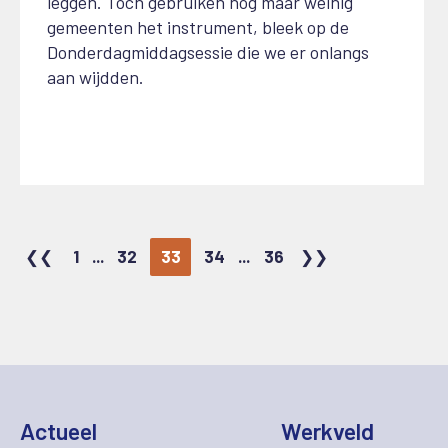
leggen. Toch gebruiken nog maar weinig
gemeenten het instrument, bleek op de
Donderdagmiddagsessie die we er onlangs
aan wijdden.
1
...
32
33
34
...
36
Actueel
Werkveld