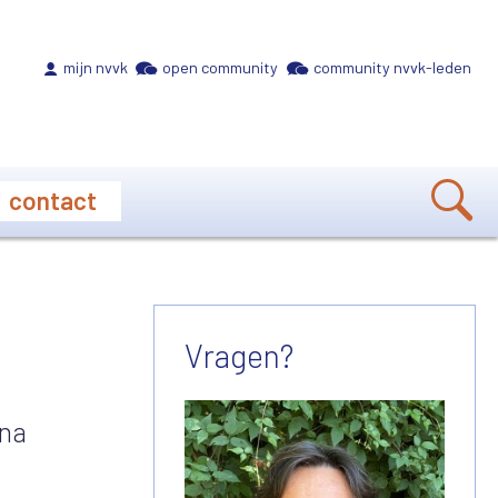
Meta navigation
mijn nvvk
open community
community nvvk-leden
contact
Vragen?
ina