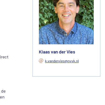
Klaas van der Vies
irect
k.vandervies@nvvk.nl
n de
gen