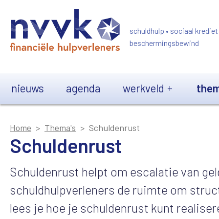
Overslaan en naar de inhoud gaan
schuldhulp • sociaal krediet
beschermingsbewind
Main navigation
nieuws
agenda
werkveld
them
Home
Thema's
Schuldenrust
Schuldenrust
Schuldenrust helpt om escalatie van ge
schuldhulpverleners de ruimte om struc
lees je hoe je schuldenrust kunt realise