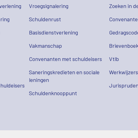
verlening
Vroegsignalering
Zoeken in d
ring
Schuldenrust
Convenant
g
Basisdienstverlening
Gedragscod
Vakmanschap
Brievenboek
Convenanten met schuldeisers
Vtlb
Saneringskredieten en sociale
Werkwijzer
leningen
huldeisers
Jurispruden
Schuldenknooppunt