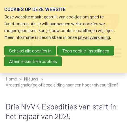
Overslaan en naar de inhoud gaan
Meta navigation
mijn nvvk
open community
community nvvk-leden
COOKIES OP DEZE WEBSITE
Deze website maakt gebruik van cookies om goed te
hulp nodig
bij geldzorgen?
functioneren. Als je wilt aanpassen welke cookies we
0800-8115.nl
schuldhulp • sociaal krediet •
mogen gebruiken, kan je jouw cookie-instellingen wijzigen.
budgetbeheer • beschermingsbewind
Meer informatie is beschikbaar in onze
privacyverklaring
.
Schakel alle cookies in
Toon cookie-instellingen
Main navigation
Ju
me
Alleen essentiële cookies
Home
Nieuws
Vroegsignalering of begeleiding naar een hoger niveau tillen?
Drie NVVK Expedities van start in
het najaar van 2025