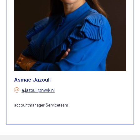
Asmae Jazouli
a.jazouli@nvvk.nl
accountmanager Serviceteam