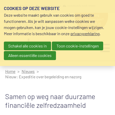
Overslaan en naar de inhoud gaan
Meta navigation
mijn nvvk
open community
community nvvk-leden
COOKIES OP DEZE WEBSITE
Deze website maakt gebruik van cookies om goed te
hulp nodig
bij geldzorgen?
functioneren. Als je wilt aanpassen welke cookies we
0800-8115.nl
schuldhulp • sociaal krediet •
mogen gebruiken, kan je jouw cookie-instellingen wijzigen.
budgetbeheer • beschermingsbewind
Meer informatie is beschikbaar in onze
privacyverklaring
.
Schakel alle cookies in
Toon cookie-instellingen
Main navigation
Ju
me
Alleen essentiële cookies
Home
Nieuws
Nieuw: Expeditie over begeleiding en nazorg
Samen op weg naar duurzame
financiële zelfredzaamheid