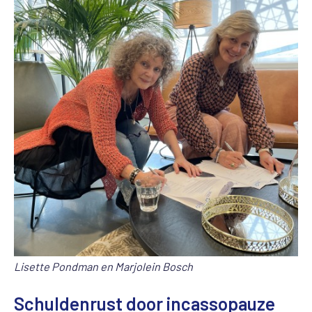
Lisette Pondman en Marjolein Bosch
Schuldenrust door incassopauze