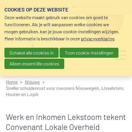
Overslaan en naar de inhoud gaan
Meta navigation
mijn nvvk
open community
community nvvk-leden
COOKIES OP DEZE WEBSITE
Deze website maakt gebruik van cookies om goed te
hulp nodig
bij geldzorgen?
functioneren. Als je wilt aanpassen welke cookies we
0800-8115.nl
schuldhulp • sociaal krediet •
mogen gebruiken, kan je jouw cookie-instellingen wijzigen.
budgetbeheer • beschermingsbewind
Meer informatie is beschikbaar in onze
privacyverklaring
.
Schakel alle cookies in
Toon cookie-instellingen
Main navigation
Ju
me
Alleen essentiële cookies
Home
Nieuws
Sneller schuldenrust voor inwoners Nieuwegein, IJsselstein,
Houten en Lopik
Werk en Inkomen Lekstoom tekent
Convenant Lokale Overheid