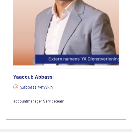
Yaacoub Abbassi
y.abbassi@nvvk.nl
accountmanager Serviceteam