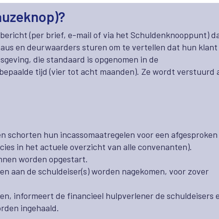
auzeknop)?
n bericht (per brief, e-mail of via het Schuldenknooppunt) d
eaus en deurwaarders sturen om te vertellen dat hun klant 
isgeving, die standaard is opgenomen in de
epaalde tijd (vier tot acht maanden). Ze wordt verstuurd 
en schorten hun incassomaatregelen voor een afgesproken
ies in het actuele overzicht van alle convenanten).
unnen worden opgestart.
gen aan de schuldeiser(s) worden nagekomen, voor zover
n, informeert de financieel hulpverlener de schuldeisers 
orden ingehaald.