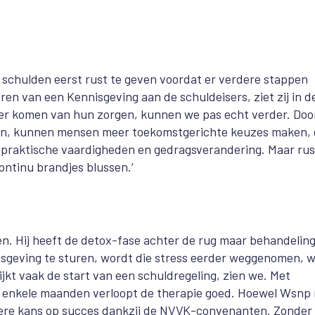
t schulden eerst rust te geven voordat er verdere stappen
en van een Kennisgeving aan de schuldeisers, ziet zij in d
sser komen van hun zorgen, kunnen we pas echt verder. Doo
eden, kunnen mensen meer toekomstgerichte keuzes maken, 
p praktische vaardigheden en gedragsverandering. Maar rus
ontinu brandjes blussen.’
n. Hij heeft de detox-fase achter de rug maar behandelin
nnisgeving te sturen, wordt die stress eerder weggenomen, 
ijkt vaak de start van een schuldregeling, zien we. Met
na enkele maanden verloopt de therapie goed. Hoewel Wsnp
otere kans op succes dankzij de NVVK-convenanten. Zonder