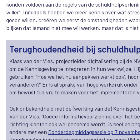
konden voldoen aan de regels van de schuldhulpverlening
willer’. Inmiddels hebben we meer kennis over wat stre
goede willen, creëren we eerst de omstandigheden waar
blijken dat iemand niet mee wil werken, maar dat is nie
Terughoudendheid bij schuldhul
Klaas van der Vies, projectleider digitalisering bij de
om de Kennisgeving te integreren in hun werkwijze. H
gebruiken. ‘Hoe we het nu aanpakken werkt ook’, hoor
veranderen?’ Er is al sprake van hoge werkdruk onder f
om bewust tijd vrij te maken voor het implementeren 
Ook onbekendheid met de (werking van de) Kennisgeving
Van der Vies. ‘Goede informatievoorziening over het 
richting klanten ook wel genoemd wordt, is heel belang
andere met een
Donderdagmiddagsessie op 7 novembe
Kennisgeving hun werkproces verbetert en meer tijd ge