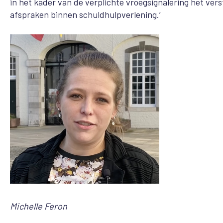
in het kader van de verplichte vroegsignalering het ve
afspraken binnen schuldhulpverlening.’
Michelle Feron