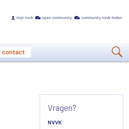
Meta navigation
mijn nvvk
open community
community nvvk-leden
contact
Vragen?
NVVK