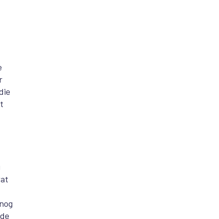
e
r
die
t
g
wat
 nog
 de