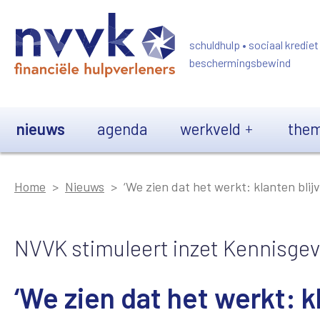
Overslaan en naar de inhoud gaan
schuldhulp • sociaal krediet
beschermingsbewind
Main navigation
nieuws
agenda
werkveld
them
Home
Nieuws
‘We zien dat het werkt: klanten blij
NVVK stimuleert inzet Kennisgev
‘We zien dat het werkt: k