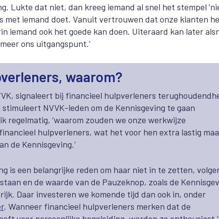
. Lukte dat niet, dan kreeg iemand al snel het stempel ‘ni
ss met iemand doet. Vanuit vertrouwen dat onze klanten h
in iemand ook het goede kan doen. Uiteraard kan later als
t meer ons uitgangspunt.'
pverleners, waarom?
 NVVK, signaleert bij financieel hulpverleners terughoudendh
ij stimuleert NVVK-leden om de Kennisgeving te gaan
 ik regelmatig, ‘waarom zouden we onze werkwijze
inancieel hulpverleners, wat het voor hen extra lastig ma
van de Kennisgeving.’
 is een belangrijke reden om haar niet in te zetten, volge
bestaan en de waarde van de Pauzeknop, zoals de Kennisge
rijk. Daar investeren we komende tijd dan ook in, onder
r
. Wanneer financieel hulpverleners merken dat de
eft voor persoonlijke begeleiding, worden ze enthousiast.’