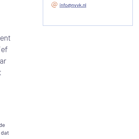
info@nvvk.nl
ment
ief
ar
t
 de
 dat