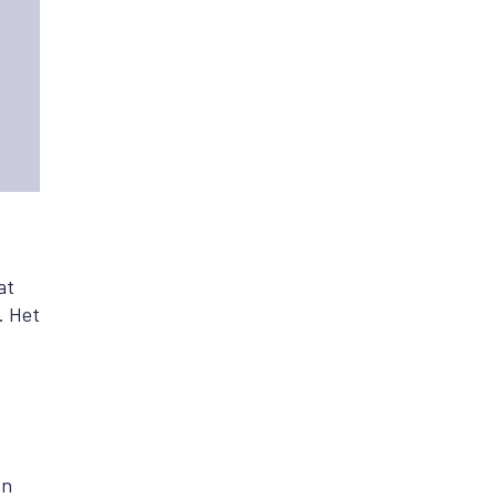
at
. Het
en