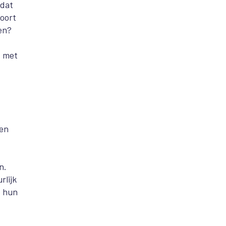
 dat
poort
en?
s met
ten
n.
rlijk
p hun