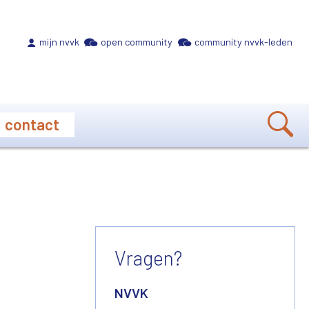
Meta navigation
mijn nvvk
open community
community nvvk-leden
contact
Vragen?
NVVK