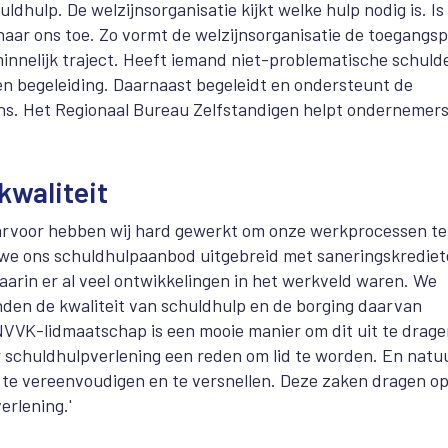
ldhulp. De welzijnsorganisatie kijkt welke hulp nodig is. Is
naar ons toe. Zo vormt de welzijnsorganisatie de toegangs
innelijk traject. Heeft iemand niet-problematische schuld
 en begeleiding. Daarnaast begeleidt en ondersteunt de
j ons. Het Regionaal Bureau Zelfstandigen helpt ondernemer
waliteit
arvoor hebben wij hard gewerkt om onze werkprocessen te
n we ons schuldhulpaanbod uitgebreid met saneringskredie
aarin er al veel ontwikkelingen in het werkveld waren. We
inden de kwaliteit van schuldhulp en de borging daarvan
t NVVK-lidmaatschap is een mooie manier om dit uit te drage
 schuldhulpverlening een reden om lid te worden. En natuu
te vereenvoudigen en te versnellen. Deze zaken dragen o
erlening.'