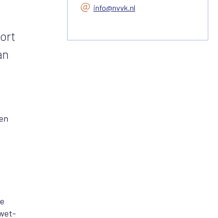
info@nvvk.nl
ort
an
ken
we
 wet-