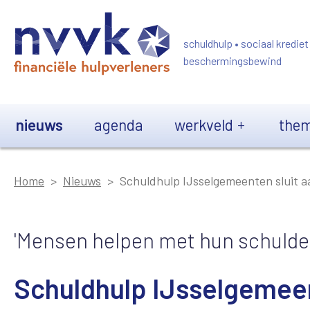
Overslaan en naar de inhoud gaan
schuldhulp • sociaal krediet
beschermingsbewind
Main navigation
nieuws
agenda
werkveld
them
Home
Nieuws
Schuldhulp IJsselgemeenten sluit a
'Mensen helpen met hun schulden
Schuldhulp IJsselgemeen