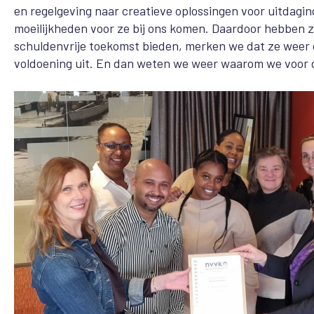
en regelgeving naar creatieve oplossingen voor uitdagi
moeilijkheden voor ze bij ons komen. Daardoor hebben ze
schuldenvrije toekomst bieden, merken we dat ze weer 
voldoening uit. En dan weten we weer waarom we voor 