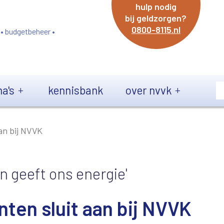
hulp nodig
bij geldzorgen?
0800-8115.nl
 • budgetbeheer •
a's
kennisbank
over nvvk
an bij NVVK
 geeft ons energie'
ten sluit aan bij NVVK