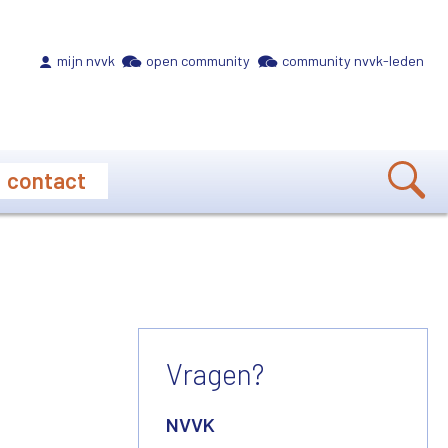
Meta navigation
mijn nvvk
open community
community nvvk-leden
contact
Vragen?
NVVK