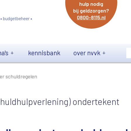
hulp nodig
bij geldzorgen?
0800-8115.nl
 • budgetbeheer •
a's
kennisbank
over nvvk
ter schuldregelen
huldhulpverlening) ondertekent