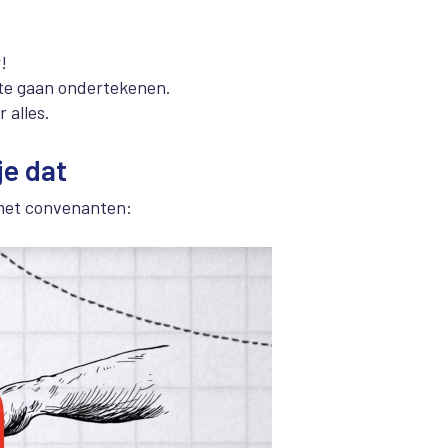
!
te gaan ondertekenen.
 alles.
je dat
t met convenanten: