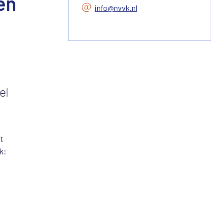
en
info@nvvk.nl
el
t
k: