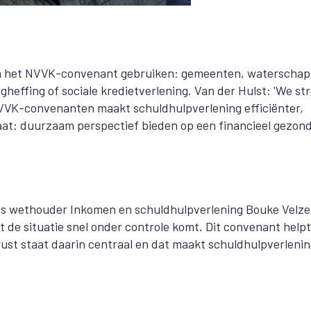
nen het NVVK-convenant gebruiken: gemeenten, waterscha
effing of sociale kredietverlening. Van der Hulst: 'We st
NVVK-convenanten maakt schuldhulpverlening efficiënter,
at: duurzaam perspectief bieden op een financieel gezon
ldus wethouder Inkomen en schuldhulpverlening Bouke Velze
 de situatie snel onder controle komt. Dit convenant helpt
ust staat daarin centraal en dat maakt schuldhulpverleni