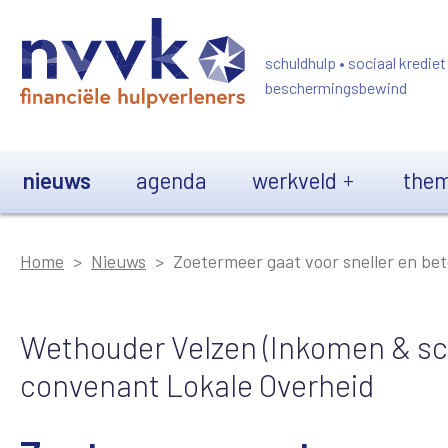
Overslaan en naar de inhoud gaan
schuldhulp • sociaal krediet
beschermingsbewind
Main navigation
nieuws
agenda
werkveld
them
Home
Nieuws
Zoetermeer gaat voor sneller en be
Wethouder Velzen (Inkomen & sc
convenant Lokale Overheid