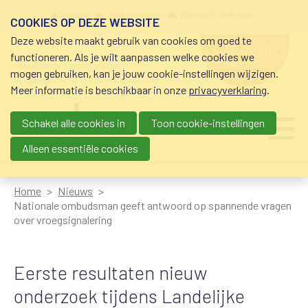
Overslaan en naar de inhoud gaan
Meta navigation
mijn nvvk
open community
community nvvk-leden
COOKIES OP DEZE WEBSITE
Deze website maakt gebruik van cookies om goed te
hulp nodig
bij geldzorgen?
functioneren. Als je wilt aanpassen welke cookies we
0800-8115.nl
schuldhulp • sociaal krediet •
mogen gebruiken, kan je jouw cookie-instellingen wijzigen.
budgetbeheer • beschermingsbewind
Meer informatie is beschikbaar in onze
privacyverklaring
.
Schakel alle cookies in
Toon cookie-instellingen
Main navigation
Ju
me
Alleen essentiële cookies
Home
Nieuws
Nationale ombudsman geeft antwoord op spannende vragen
over vroegsignalering
Eerste resultaten nieuw
onderzoek tijdens Landelijke