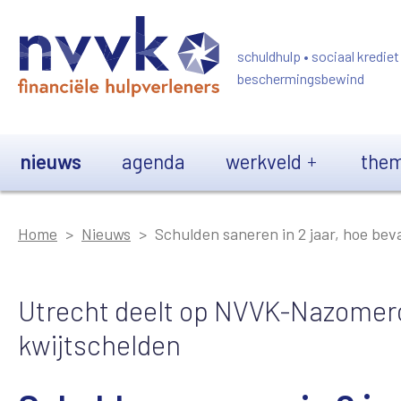
Overslaan en naar de inhoud gaan
schuldhulp • sociaal krediet
beschermingsbewind
Main navigation
nieuws
agenda
werkveld
them
Home
Nieuws
Schulden saneren in 2 jaar, hoe bev
Utrecht deelt op NVVK-Nazomerc
kwijtschelden