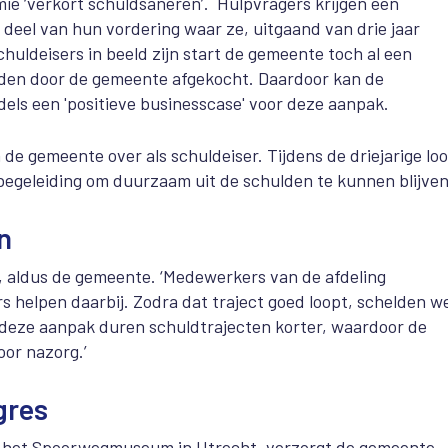
e ‘verkort schuldsaneren’. Hulpvragers krijgen een
deel van hun vordering waar ze, uitgaand van drie jaar
chuldeisers in beeld zijn start de gemeente toch al een
den door de gemeente afgekocht. Daardoor kan de
dels een 'positieve businesscase' voor deze aanpak.
de gemeente over als schuldeiser. Tijdens de driejarige loo
 begeleiding om duurzaam uit de schulden te kunnen blijven
n
’, aldus de gemeente. ‘Medewerkers van de afdeling
rs helpen daarbij. Zodra dat traject goed loopt, schelden w
 deze aanpak duren schuldtrajecten korter, waardoor de
oor nazorg.’
gres
 het Spoorwegmuseum in Utrecht, verzorgt de gemeente