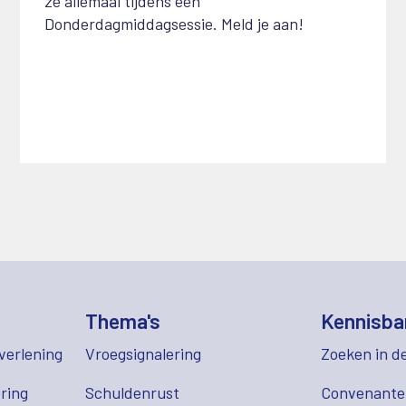
ze allemaal tijdens een
Donderdagmiddagsessie. Meld je aan!
Thema's
Kennisba
verlening
Vroegsignalering
Zoeken in d
ring
Schuldenrust
Convenant