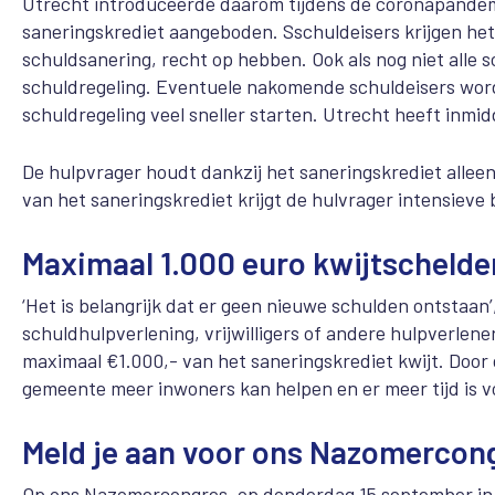
Utrecht introduceerde daarom tijdens de coronapandemi
saneringskrediet aangeboden. Sschuldeisers krijgen het 
schuldsanering, recht op hebben. Ook als nog niet alle s
schuldregeling. Eventuele nakomende schuldeisers wor
schuldregeling veel sneller starten. Utrecht heeft inmid
De hulpvrager houdt dankzij het saneringskrediet alleen 
van het saneringskrediet krijgt de hulvrager intensieve
Maximaal 1.000 euro kwijtschelde
‘Het is belangrijk dat er geen nieuwe schulden ontstaan
schuldhulpverlening, vrijwilligers of andere hulpverlene
maximaal €1.000,- van het saneringskrediet kwijt. Door
gemeente meer inwoners kan helpen en er meer tijd is v
Meld je aan voor ons Nazomercon
Op ons Nazomercongres, op donderdag 15 september in