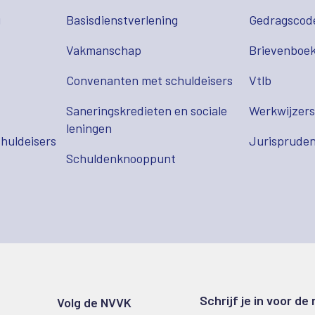
g
Basisdienstverlening
Gedragscod
Vakmanschap
Brievenboek
Convenanten met schuldeisers
Vtlb
Saneringskredieten en sociale
Werkwijzer
leningen
huldeisers
Jurispruden
Schuldenknooppunt
Schrijf je in voor de
Volg de NVVK