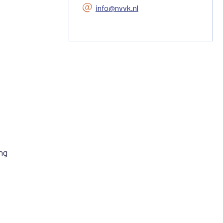
info@nvvk.nl
ng