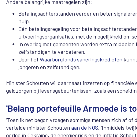
Andere belangrijke maatregelen zijn:
Betalingsachterstanden eerder en beter signaler
hulp.
Eén betalingsregeling voor betalingsachterstanden 
uitvoeringsorganisaties, met de mogelijkheid om s
In overleg met gemeenten worden extra middelen 
zelfstandigen te verbeteren.
Door het
Waarborgfonds saneringskredieten
kunne
jongeren en zelfstandigen.
Minister Schouten wil daarnaast inzetten op financiële
geldzorgen bij levensgebeurtenissen, zoals een scheidin
'Belang portefeuille Armoede is 
‘Toen ik net begon vroegen sommige mensen zich af of d
vertelde minister Schouten
aan de NOS
. ‘Inmiddels twi
oorlog in Oekraïne, de energiecrisis en de inflatie Schout