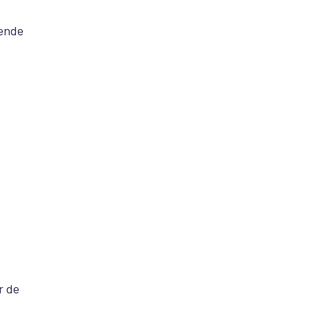
sende
r de