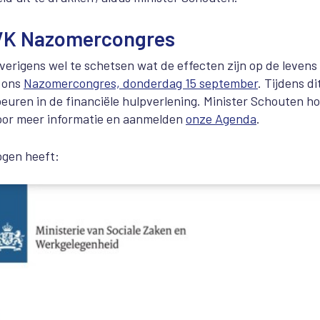
VVK Nazomercongres
erigens wel te schetsen wat de effecten zijn op de levens
p ons
Nazomercongres, donderdag 15 september
. Tijdens di
uren in de financiële hulpverlening. Minister Schouten h
e voor meer informatie en aanmelden
onze Agenda
.
 ogen heeft: