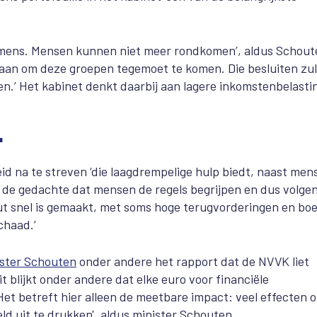
komens. Mensen kunnen niet meer rondkomen’, aldus Schout
 aan om deze groepen tegemoet te komen. Die besluiten zul
en.’ Het kabinet denkt daarbij aan lagere inkomstenbelasti
'
id na te streven ‘die laagdrempelige hulp biedt, naast men
n de gedachte dat mensen de regels begrijpen en dus volgen
out snel is gemaakt, met soms hoge terugvorderingen en bo
schaad.’
ister Schouten
onder andere het rapport dat de NVVK liet
blijkt onder andere dat elke euro voor financiële
Het betreft hier alleen de meetbare impact: veel effecten 
eld uit te drukken', aldus minister Schouten.