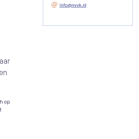
info@nvvk.nl
haar
den
ch op
t