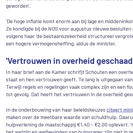
geworden’.
‘De hoge inflatie komt enorm aan bij lage en middenin
Ze kondigde bij de NOS voor augustus nieuwe besluiten
volgens haar ‘de bestaanszekerheid structureel vergrot
een hogere vermogensheffing, aldus de minister.
'Vertrouwen in overheid geschaad
In haar brief aan de Kamer schrifjt Schouten een overhe
staat en hen vertrouwen geeft. Te lang is uitgegaan va
Terwijl regels en regelingen vaak complex zijn en een f
tot gevolg. Dat heeft het vertrouwen in de overheid ge
In de onderbouwing van haar beleidskeuzes
citeert min
maken over de meetbare waarde van schuldhulp. Daaruit 
hulpverlening de maatschappij €1,40 - €2,00 oplevert. '
het welzijn en welbevinden van hulpvrager zijn niet in g