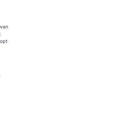
 van
t
oopt