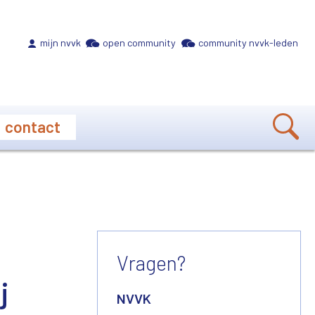
Meta navigation
mijn nvvk
open community
community nvvk-leden
contact
Vragen?
j
NVVK