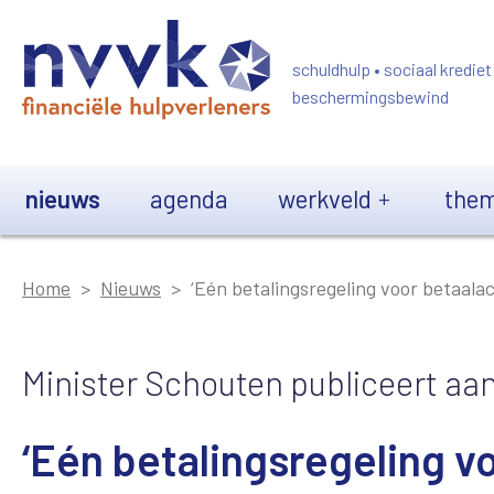
Overslaan en naar de inhoud gaan
schuldhulp • sociaal krediet
beschermingsbewind
Main navigation
nieuws
agenda
werkveld
them
Home
Nieuws
‘Eén betalingsregeling voor betaalac
Minister Schouten publiceert aa
‘Eén betalingsregeling v