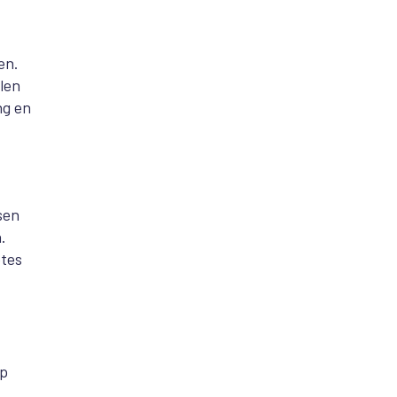
en.
len
ng en
sen
.
etes
op