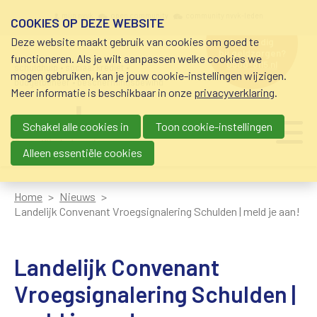
Overslaan en naar de inhoud gaan
Meta navigation
mijn nvvk
open community
community nvvk-leden
COOKIES OP DEZE WEBSITE
Deze website maakt gebruik van cookies om goed te
hulp nodig
bij geldzorgen?
functioneren. Als je wilt aanpassen welke cookies we
0800-8115.nl
schuldhulp • sociaal krediet •
mogen gebruiken, kan je jouw cookie-instellingen wijzigen.
budgetbeheer • beschermingsbewind
Meer informatie is beschikbaar in onze
privacyverklaring
.
Schakel alle cookies in
Toon cookie-instellingen
Main navigation
Ju
me
Alleen essentiële cookies
Home
Nieuws
Landelijk Convenant Vroegsignalering Schulden | meld je aan!
Landelijk Convenant
Vroegsignalering Schulden |