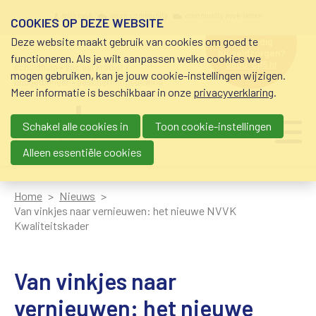
Overslaan en naar de inhoud gaan
Meta navigation
mijn nvvk
open community
community nvvk-leden
COOKIES OP DEZE WEBSITE
Deze website maakt gebruik van cookies om goed te
hulp nodig
bij geldzorgen?
functioneren. Als je wilt aanpassen welke cookies we
0800-8115.nl
schuldhulp • sociaal krediet •
mogen gebruiken, kan je jouw cookie-instellingen wijzigen.
budgetbeheer • beschermingsbewind
Meer informatie is beschikbaar in onze
privacyverklaring
.
Schakel alle cookies in
Toon cookie-instellingen
Main navigation
Ju
me
Alleen essentiële cookies
Home
Nieuws
Van vinkjes naar vernieuwen: het nieuwe NVVK
Kwaliteitskader
Van vinkjes naar
vernieuwen: het nieuwe