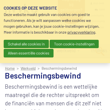
Overslaan en naar de inhoud gaan
Meta navigatio
mijn nvvk
bij
COOKIES OP DEZE WEBSITE
geldzorgen?
open
Deze website maakt gebruik van cookies om goed te
0800-8115.nl
community
schuldhulp • sociaal
functioneren. Als je wilt aanpassen welke cookies we
krediet • budgetbeheer •
community
mogen gebruiken, kan je jouw cookie-instellingen wijzigen.
beschermingsbewind
nvvk-leden
Meer informatie is beschikbaar in onze
privacyverklaring
.
Schakel alle cookies in
Toon cookie-instellingen
Main navigation
nieuws
agenda
werkveld
thema's
Zoek
Alleen essentiële cookies
Home
Werkveld
Beschermingsbewind
Beschermingsbewind
Beschermingsbewind is een wettelijke
maatregel die de rechter uitspreekt om
de financiën van mensen die dit zelf niet