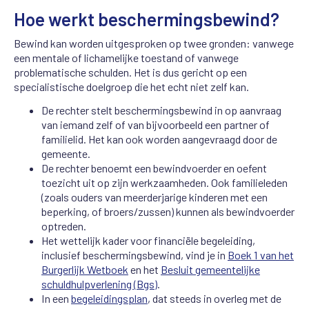
Hoe werkt beschermingsbewind?
Bewind kan worden uitgesproken op twee gronden: vanwege
een mentale of lichamelijke toestand of vanwege
problematische schulden. Het is dus gericht op een
specialistische doelgroep die het echt niet zelf kan.
De rechter stelt beschermingsbewind in op aanvraag
van iemand zelf of van bijvoorbeeld een partner of
familielid. Het kan ook worden aangevraagd door de
gemeente.
De rechter benoemt een bewindvoerder en oefent
toezicht uit op zijn werkzaamheden. Ook familieleden
(zoals ouders van meerderjarige kinderen met een
beperking, of broers/zussen) kunnen als bewindvoerder
optreden.
Het wettelijk kader voor financiële begeleiding,
inclusief beschermingsbewind, vind je in
Boek 1 van het
Burgerlijk Wetboek
en het
Besluit gemeentelijke
schuldhulpverlening (Bgs)
.
In een
begeleidingsplan
, dat steeds in overleg met de