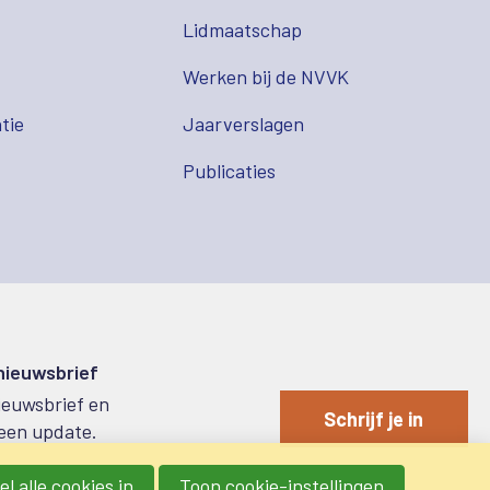
Lidmaatschap
s
Werken bij de NVVK
tie
Jaarverslagen
Publicaties
 nieuwsbrief
nieuwsbrief en
Schrijf je in
een update.
l alle cookies in
Toon cookie-instellingen