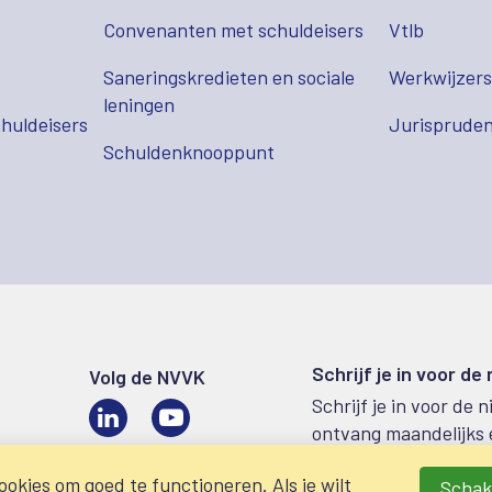
Convenanten met schuldeisers
Vtlb
Saneringskredieten en sociale
Werkwijzer
leningen
huldeisers
Jurispruden
Schuldenknooppunt
Schrijf je in voor de
Volg de NVVK
Schrijf je in voor de 
LinkedIn
Video
ontvang maandelijks 
okies om goed te functioneren. Als je wilt
Schake