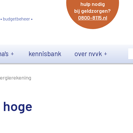
hulp nodig
bij geldzorgen?
0800-8115.nl
 • budgetbeheer •
a's
kennisbank
over nvvk
nergierekening
n hoge