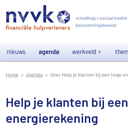
Overslaan en naar de inhoud gaan
schuldhulp • sociaal krediet
beschermingsbewind
Main navigation
nieuws
agenda
werkveld
them
Home
Agenda
Over Help je klanten bij een hoge e
Help je klanten bij ee
energierekening