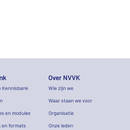
nk
Over NVVK
e Kennisbank
Wie zijn we
en
Waar staan we voor
es en modules
Organisatie
 en formats
Onze leden