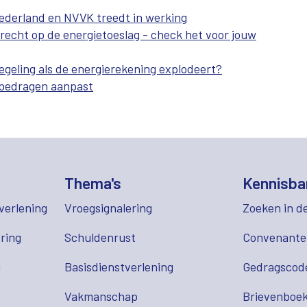
derland en NVVK treedt in werking
echt op de energietoeslag - check het voor jouw
egeling als de energierekening explodeert?
otbedragen aanpast
Thema's
Kennisba
verlening
Vroegsignalering
Zoeken in d
ring
Schuldenrust
Convenant
g
Basisdienstverlening
Gedragscod
Vakmanschap
Brievenboek