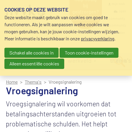
Overslaan en naar de inhoud gaan
Meta navigatio
mijn nvvk
bij
COOKIES OP DEZE WEBSITE
geldzorgen?
open
Deze website maakt gebruik van cookies om goed te
0800-8115.nl
community
schuldhulp • sociaal
functioneren. Als je wilt aanpassen welke cookies we
krediet • budgetbeheer •
community
mogen gebruiken, kan je jouw cookie-instellingen wijzigen.
beschermingsbewind
nvvk-leden
Meer informatie is beschikbaar in onze
privacyverklaring
.
Schakel alle cookies in
Toon cookie-instellingen
Main navigation
nieuws
agenda
werkveld
thema's
Zoek
Alleen essentiële cookies
Home
Thema's
Vroegsignalering
Vroegsignalering
Vroegsignalering wil voorkomen dat
betalingsachterstanden uitgroeien tot
problematische schulden. Het helpt