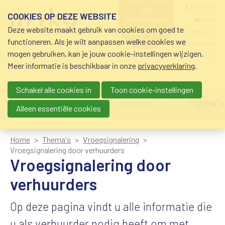
Overslaan en naar de inhoud gaan
Meta navigatio
mijn nvvk
bij
COOKIES OP DEZE WEBSITE
geldzorgen?
open
Deze website maakt gebruik van cookies om goed te
0800-8115.nl
community
schuldhulp • sociaal
functioneren. Als je wilt aanpassen welke cookies we
krediet • budgetbeheer •
community
mogen gebruiken, kan je jouw cookie-instellingen wijzigen.
beschermingsbewind
nvvk-leden
Meer informatie is beschikbaar in onze
privacyverklaring
.
Schakel alle cookies in
Toon cookie-instellingen
Main navigation
nieuws
agenda
werkveld
thema's
Zoek
Alleen essentiële cookies
Home
Thema's
Vroegsignalering
Vroegsignalering door verhuurders
Vroegsignalering door
verhuurders
Op deze pagina vindt u alle informatie die
u als verhuurder nodig heeft om met