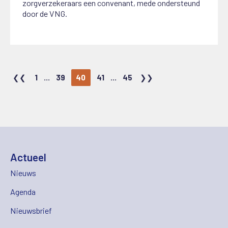
zorgverzekeraars een convenant, mede ondersteund
door de VNG.
1
...
39
40
41
...
45
Actueel
Nieuws
Agenda
Nieuwsbrief