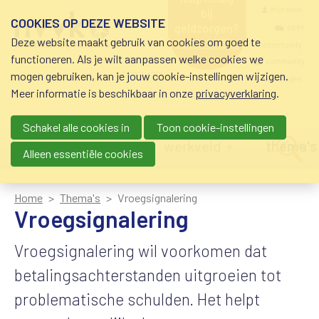
Overslaan en naar de inhoud gaan
Meta navigatio
mijn nvvk
bij
COOKIES OP DEZE WEBSITE
geldzorgen?
open
Deze website maakt gebruik van cookies om goed te
0800-8115.nl
community
schuldhulp • sociaal
functioneren. Als je wilt aanpassen welke cookies we
krediet • budgetbeheer •
community
mogen gebruiken, kan je jouw cookie-instellingen wijzigen.
beschermingsbewind
nvvk-leden
Meer informatie is beschikbaar in onze
privacyverklaring
.
Schakel alle cookies in
Toon cookie-instellingen
Main navigation
nieuws
agenda
werkveld
thema's
Zoek
Alleen essentiële cookies
Home
Thema's
Vroegsignalering
Vroegsignalering
Vroegsignalering wil voorkomen dat
betalingsachterstanden uitgroeien tot
problematische schulden. Het helpt