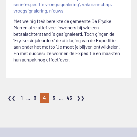
serie 'expeditie vroegsignalering'
,
vakmanschap
,
vroegsignalering
,
nieuws
Met weinig fte’s bereikte de gemeente De Fryske
Marren al relatief veel inwoners bij wie een
betaalachterstand is gesignaleerd. Toch gingen de
‘Fryske sinjalearders’ de uitdaging van de Expeditie
aan onder het motto ‘Je moet je blijven ontwikkelen’.
En met succes: ze wonnen de Expeditie en maakten
hun aanpak nog effectiever.
1
...
3
4
5
...
45