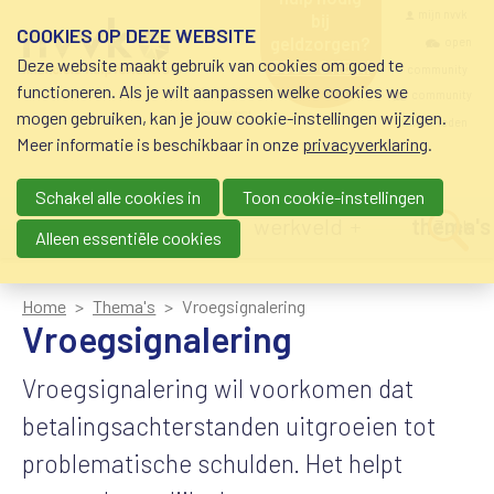
Overslaan en naar de inhoud gaan
Meta navigatio
mijn nvvk
bij
COOKIES OP DEZE WEBSITE
geldzorgen?
open
Deze website maakt gebruik van cookies om goed te
0800-8115.nl
community
schuldhulp • sociaal
functioneren. Als je wilt aanpassen welke cookies we
krediet • budgetbeheer •
community
mogen gebruiken, kan je jouw cookie-instellingen wijzigen.
beschermingsbewind
nvvk-leden
Meer informatie is beschikbaar in onze
privacyverklaring
.
Schakel alle cookies in
Toon cookie-instellingen
Main navigation
nieuws
agenda
werkveld
thema's
Zoek
Alleen essentiële cookies
Home
Thema's
Vroegsignalering
Vroegsignalering
Vroegsignalering wil voorkomen dat
betalingsachterstanden uitgroeien tot
problematische schulden. Het helpt