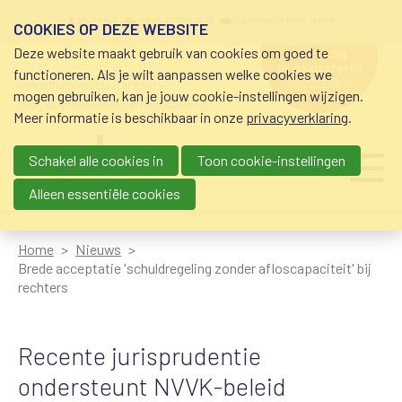
Overslaan en naar de inhoud gaan
Meta navigation
mijn nvvk
open community
community nvvk-leden
COOKIES OP DEZE WEBSITE
Deze website maakt gebruik van cookies om goed te
hulp nodig
bij geldzorgen?
functioneren. Als je wilt aanpassen welke cookies we
0800-8115.nl
schuldhulp • sociaal krediet •
mogen gebruiken, kan je jouw cookie-instellingen wijzigen.
budgetbeheer • beschermingsbewind
Meer informatie is beschikbaar in onze
privacyverklaring
.
Schakel alle cookies in
Toon cookie-instellingen
Main navigation
Ju
me
Alleen essentiële cookies
Home
Nieuws
Brede acceptatie 'schuldregeling zonder afloscapaciteit' bij
rechters
Recente jurisprudentie
ondersteunt NVVK-beleid