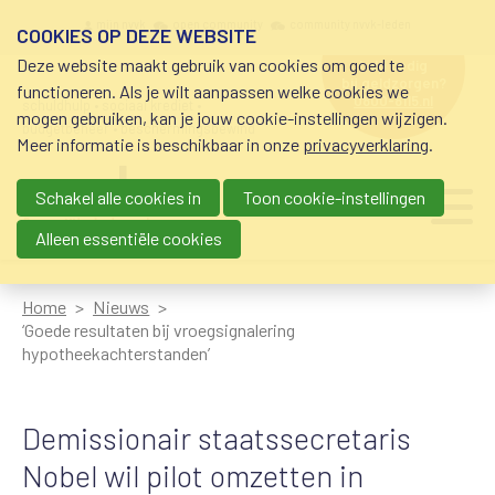
Overslaan en naar de inhoud gaan
Meta navigation
mijn nvvk
open community
community nvvk-leden
COOKIES OP DEZE WEBSITE
Deze website maakt gebruik van cookies om goed te
hulp nodig
bij geldzorgen?
functioneren. Als je wilt aanpassen welke cookies we
0800-8115.nl
schuldhulp • sociaal krediet •
mogen gebruiken, kan je jouw cookie-instellingen wijzigen.
budgetbeheer • beschermingsbewind
Meer informatie is beschikbaar in onze
privacyverklaring
.
Schakel alle cookies in
Toon cookie-instellingen
Main navigation
Ju
me
Alleen essentiële cookies
Home
Nieuws
‘Goede resultaten bij vroegsignalering
hypotheekachterstanden’
Demissionair staatssecretaris
Nobel wil pilot omzetten in