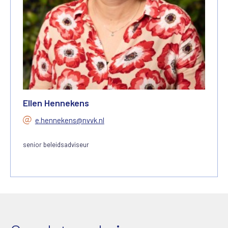
Ellen Hennekens
e.hennekens@nvvk.nl
senior beleidsadviseur