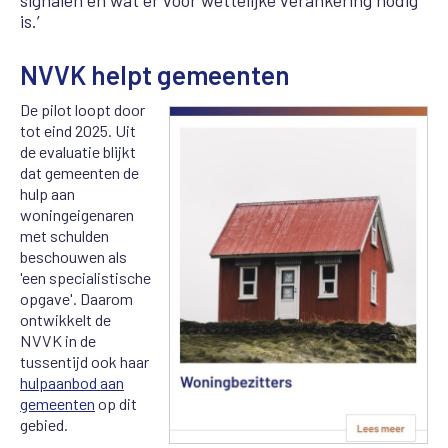
is.’
NVVK helpt gemeenten
De pilot loopt door
tot eind 2025. Uit
de evaluatie blijkt
dat gemeenten de
hulp aan
woningeigenaren
met schulden
beschouwen als
'een specialistische
opgave'. Daarom
ontwikkelt de
NVVK in de
tussentijd ook haar
hulpaanbod aan
gemeenten
op dit
gebied.